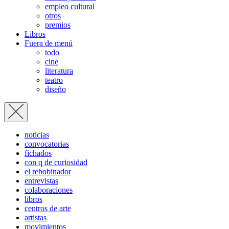
empleo cultural
otros
premios
Libros
Fuera de menú
todo
cine
literatura
teatro
diseño
noticias
convocatorias
fichados
con q de curiosidad
el rebobinador
entrevistas
colaboraciones
libros
centros de arte
artistas
movimientos