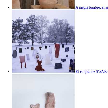
A media lumbre: el ar
El eclipse de SWAB 