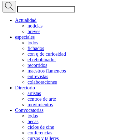
Actualidad
noticias
breves
especiales
todos
fichados
con q de curiosidad
el rebobinador
recorridos
maestros flamencos
entrevistas
colaboraciones
Directorio
artistas
centros de arte
movimientos
Convocatorias
todas
becas
ciclos de cine
conferencias
cursos y talleres