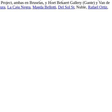
roject, ambas en Bruselas, y Hoet Bekaert Gallery (Gante) y Van de
ura
,
La Caja Negra
,
Magda Bellotti
,
Del Sol St
, Nuble,
Rafael Ortiz
,