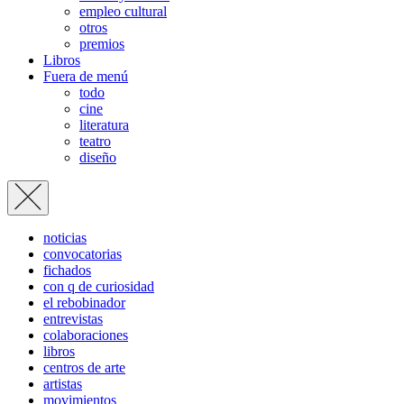
empleo cultural
otros
premios
Libros
Fuera de menú
todo
cine
literatura
teatro
diseño
noticias
convocatorias
fichados
con q de curiosidad
el rebobinador
entrevistas
colaboraciones
libros
centros de arte
artistas
movimientos