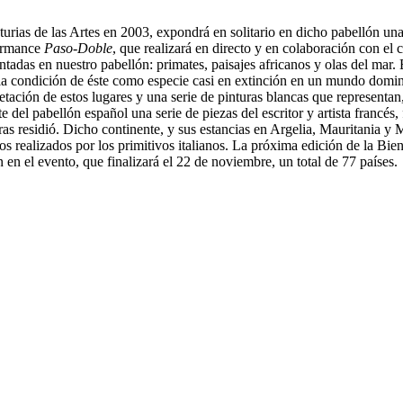
urias de las Artes en 2003, expondrá en solitario en dicho pabellón una
formance
Paso-Doble
, que realizará en directo y en colaboración con el 
ntadas en nuestro pabellón: primates, paisajes africanos y olas del mar.
y a la condición de éste como especie casi en extinción en un mundo domi
getación de estos lugares y una serie de pinturas blancas que representa
 del pabellón español una serie de piezas del escritor y artista francés
as residió. Dicho continente, y sus estancias en Argelia, Mauritania y M
los realizados por los primitivos italianos. La próxima edición de la B
n en el evento, que finalizará el 22 de noviembre, un total de 77 países.