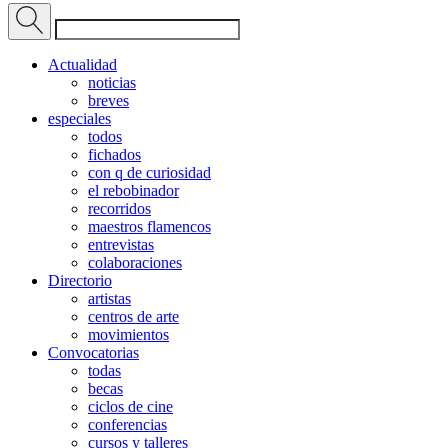
Actualidad
noticias
breves
especiales
todos
fichados
con q de curiosidad
el rebobinador
recorridos
maestros flamencos
entrevistas
colaboraciones
Directorio
artistas
centros de arte
movimientos
Convocatorias
todas
becas
ciclos de cine
conferencias
cursos y talleres