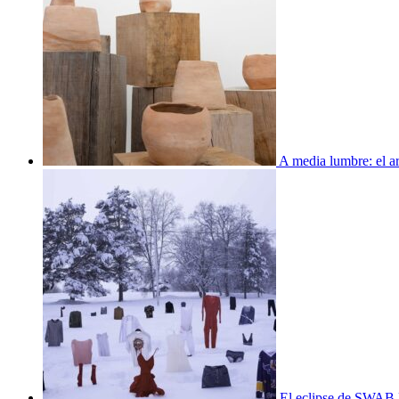
A media lumbre: el ar
El eclipse de SWAB 