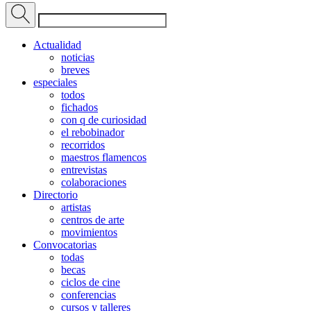
Actualidad
noticias
breves
especiales
todos
fichados
con q de curiosidad
el rebobinador
recorridos
maestros flamencos
entrevistas
colaboraciones
Directorio
artistas
centros de arte
movimientos
Convocatorias
todas
becas
ciclos de cine
conferencias
cursos y talleres