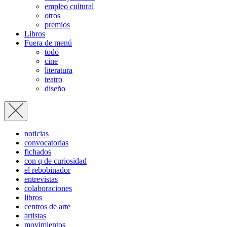
empleo cultural
otros
premios
Libros
Fuera de menú
todo
cine
literatura
teatro
diseño
noticias
convocatorias
fichados
con q de curiosidad
el rebobinador
entrevistas
colaboraciones
libros
centros de arte
artistas
movimientos