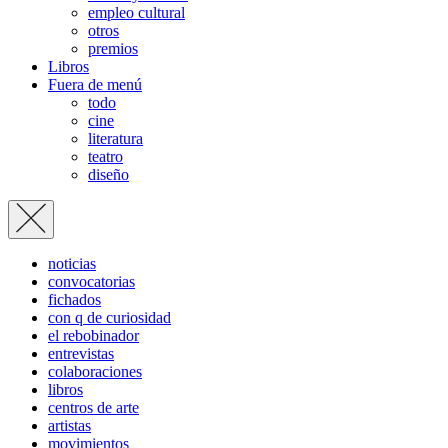
empleo cultural
otros
premios
Libros
Fuera de menú
todo
cine
literatura
teatro
diseño
noticias
convocatorias
fichados
con q de curiosidad
el rebobinador
entrevistas
colaboraciones
libros
centros de arte
artistas
movimientos