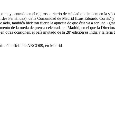
muy centrado en el riguroso criterio de calidad que impera en la selecc
ourdes Fernández), de la Comunidad de Madrid (Luís Eduardo Cortés) y
pasado, también hicieron fuerte la apuesta de que ésta va a ser una «gra
nto de la rueda de prensa celebrada en Madrid, en el que la Directora
as ocasiones, el país invitado de la 28ª edición es India y la feria te
ntación oficial de ARCO09, en Madrid