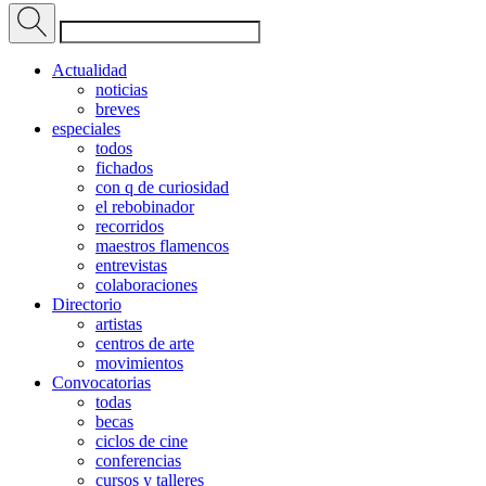
Actualidad
noticias
breves
especiales
todos
fichados
con q de curiosidad
el rebobinador
recorridos
maestros flamencos
entrevistas
colaboraciones
Directorio
artistas
centros de arte
movimientos
Convocatorias
todas
becas
ciclos de cine
conferencias
cursos y talleres