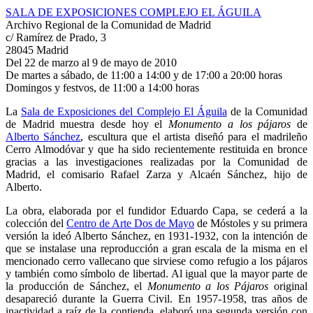
SALA DE EXPOSICIONES COMPLEJO EL ÁGUILA
Archivo Regional de la Comunidad de Madrid
c/ Ramírez de Prado, 3
28045 Madrid
Del 22 de marzo al 9 de mayo de 2010
De martes a sábado, de 11:00 a 14:00 y de 17:00 a 20:00 horas
Domingos y festvos, de 11:00 a 14:00 horas
La
Sala de Exposiciones del Complejo El Águila
de la Comunidad
de Madrid muestra desde hoy el
Monumento a los pájaros
de
Alberto Sánchez
, escultura que el artista diseñó para el madrileño
Cerro Almodóvar y que ha sido recientemente restituida en bronce
gracias a las investigaciones realizadas por la Comunidad de
Madrid, el comisario Rafael Zarza y Alcaén Sánchez, hijo de
Alberto.
La obra, elaborada por el fundidor Eduardo Capa, se cederá a la
colección del
Centro de Arte Dos de Mayo
de Móstoles y su primera
versión la ideó Alberto Sánchez, en 1931-1932, con la intención de
que se instalase una reproducción a gran escala de la misma en el
mencionado cerro vallecano que sirviese como refugio a los pájaros
y también como símbolo de libertad. Al igual que la mayor parte de
la producción de Sánchez, el
Monumento a los Pájaros
original
desapareció durante la Guerra Civil. En 1957-1958, tras años de
inactividad a raíz de la contienda, elaboró una segunda versión con