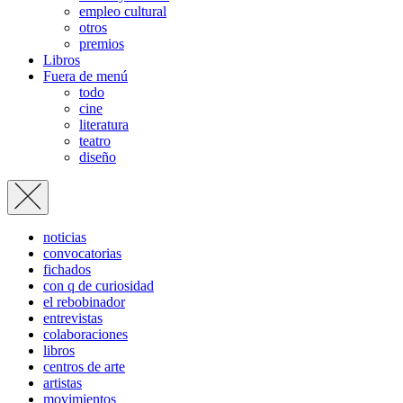
empleo cultural
otros
premios
Libros
Fuera de menú
todo
cine
literatura
teatro
diseño
noticias
convocatorias
fichados
con q de curiosidad
el rebobinador
entrevistas
colaboraciones
libros
centros de arte
artistas
movimientos