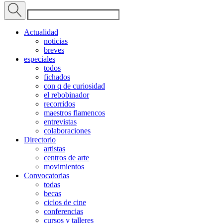
Actualidad
noticias
breves
especiales
todos
fichados
con q de curiosidad
el rebobinador
recorridos
maestros flamencos
entrevistas
colaboraciones
Directorio
artistas
centros de arte
movimientos
Convocatorias
todas
becas
ciclos de cine
conferencias
cursos y talleres