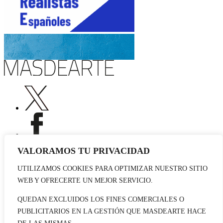
VALORAMOS TU PRIVACIDAD
UTILIZAMOS COOKIES PARA OPTIMIZAR NUESTRO SITIO
Publicidad
WEB Y OFRECERTE UN MEJOR SERVICIO.
Staff
Contacto
QUEDAN EXCLUIDOS LOS FINES COMERCIALES O
PUBLICITARIOS EN LA GESTIÓN QUE MASDEARTE HACE
© 2026 masdearte. Información de exposiciones, museos y artistas