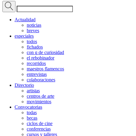
Actualidad
noticias
breves
especiales
todos
fichados
con q de curiosidad
el rebobinador
recorridos
maestros flamencos
entrevistas
colaboraciones
Directorio
artistas
centros de arte
movimientos
Convocatorias
todas
becas
ciclos de cine
conferencias
cursos y talleres