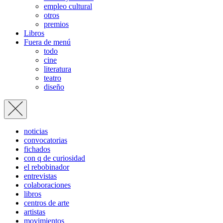
empleo cultural
otros
premios
Libros
Fuera de menú
todo
cine
literatura
teatro
diseño
noticias
convocatorias
fichados
con q de curiosidad
el rebobinador
entrevistas
colaboraciones
libros
centros de arte
artistas
movimientos