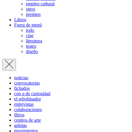
empleo cultural
otros
premios
Libros
Fuera de menú
todo
cine
literatura
teatro
diseño
noticias
convocatorias
fichados
con q de curiosidad
el rebobinador
entrevistas
colaboraciones
libros
centros de arte
artistas
movimientos