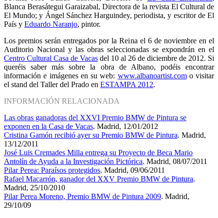
Blanca Berasátegui Garaizabal, Directora de la revista El Cultural de
El Mundo; y Ángel Sánchez Harguindey, periodista, y escritor de El
País y
Eduardo Naranjo
, pintor.
Los premios serán entregados por la Reina el 6 de noviembre en el
Auditorio Nacional y las obras seleccionadas se expondrán en el
Centro Cultural Casa de Vacas
del 10 al 26 de diciembre de 2012. Si
queréis saber más sobre la obra de Albano, podéis encontrar
información e imágenes en su web:
www.albanoartist.com
o visitar
el stand del Taller del Prado en
ESTAMPA 2012
.
INFORMACIÓN RELACIONADA
Las obras ganadoras del XXVI Premio BMW de Pintura se
exponen en la Casa de Vacas
. Madrid, 12/01/2012
Cristina Gamón recibió ayer su Premio BMW de Pintura
. Madrid,
13/12/2011
José Luis Cremades Milla entrega su Proyecto de Beca Mario
Antolín de Ayuda a la Investigación Pictórica
. Madrid, 08/07/2011
Pilar Perea: Paraísos protegidos
. Madrid, 09/06/2011
Rafael Macarrón, ganador del XXV Premio BMW de Pintura
.
Madrid, 25/10/2010
Pilar Perea Moreno, Premio BMW de Pintura 2009
. Madrid,
29/10/09