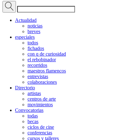
Actualidad
noticias
breves
especiales
todos
fichados
con q de curiosidad
el rebobinador
recorridos
maestros flamencos
entrevistas
colaboraciones
Directorio
artistas
centros de arte
movimientos
Convocatorias
todas
becas
ciclos de cine
conferencias
cursos y talleres