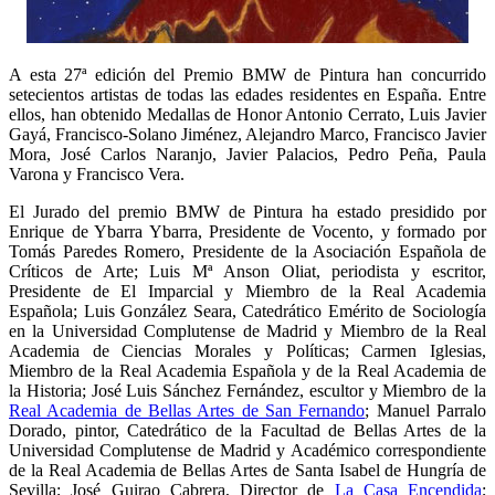
A esta 27ª edición del Premio BMW de Pintura han concurrido
setecientos artistas de todas las edades residentes en España. Entre
ellos, han obtenido Medallas de Honor Antonio Cerrato, Luis Javier
Gayá, Francisco-Solano Jiménez, Alejandro Marco, Francisco Javier
Mora, José Carlos Naranjo, Javier Palacios, Pedro Peña, Paula
Varona y Francisco Vera.
El Jurado del premio BMW de Pintura ha estado presidido por
Enrique de Ybarra Ybarra, Presidente de Vocento, y formado por
Tomás Paredes Romero, Presidente de la Asociación Española de
Críticos de Arte; Luis Mª Anson Oliat, periodista y escritor,
Presidente de El Imparcial y Miembro de la Real Academia
Española; Luis González Seara, Catedrático Emérito de Sociología
en la Universidad Complutense de Madrid y Miembro de la Real
Academia de Ciencias Morales y Políticas; Carmen Iglesias,
Miembro de la Real Academia Española y de la Real Academia de
la Historia; José Luis Sánchez Fernández, escultor y Miembro de la
Real Academia de Bellas Artes de San Fernando
; Manuel Parralo
Dorado, pintor, Catedrático de la Facultad de Bellas Artes de la
Universidad Complutense de Madrid y Académico correspondiente
de la Real Academia de Bellas Artes de Santa Isabel de Hungría de
Sevilla; José Guirao Cabrera, Director de
La Casa Encendida
;