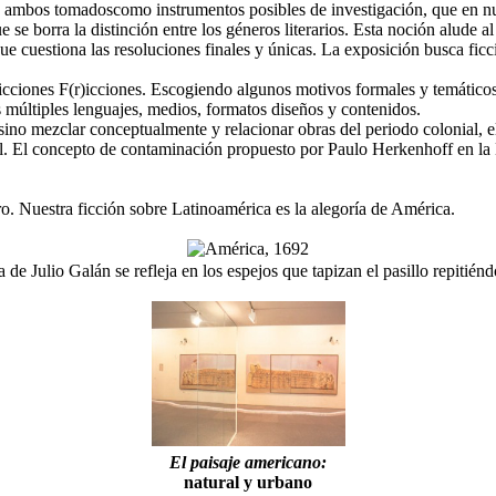
, ambos tomadoscomo instrumentos posibles de investigación, que en nues
e borra la distinción entre los géneros literarios. Esta noción alude al en
ue cuestiona las resoluciones finales y únicas. La exposición busca ficc
ficciones F(r)icciones. Escogiendo algunos motivos formales y temáticos: e
os múltiples lenguajes, medios, formatos diseños y contenidos.
 sino mezclar conceptualmente y relacionar obras del periodo colonial,
ial. El concepto de contaminación propuesto por Paulo Herkenhoff en l
o. Nuestra ficción sobre Latinoamérica es la alegoría de América.
 de Julio Galán se refleja en los espejos que tapizan el pasillo repitiéndos
El paisaje americano:
natural y urbano