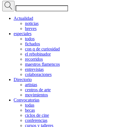
Actualidad
noticias
breves
especiales
todos
fichados
con q de curiosidad
el rebobinador
recorridos
maestros flamencos
entrevistas
colaboraciones
Directorio
artistas
centros de arte
movimientos
Convocatorias
todas
becas
ciclos de cine
conferencias
cursos y talleres