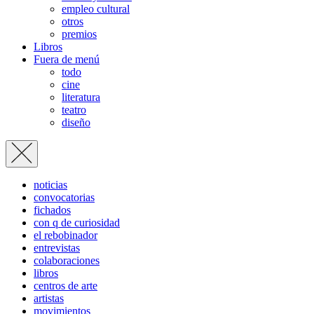
empleo cultural
otros
premios
Libros
Fuera de menú
todo
cine
literatura
teatro
diseño
noticias
convocatorias
fichados
con q de curiosidad
el rebobinador
entrevistas
colaboraciones
libros
centros de arte
artistas
movimientos