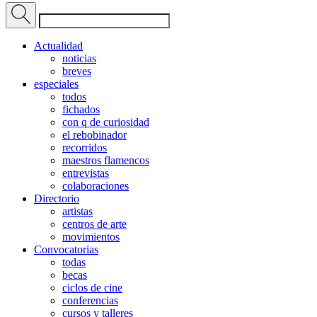
Actualidad
noticias
breves
especiales
todos
fichados
con q de curiosidad
el rebobinador
recorridos
maestros flamencos
entrevistas
colaboraciones
Directorio
artistas
centros de arte
movimientos
Convocatorias
todas
becas
ciclos de cine
conferencias
cursos y talleres