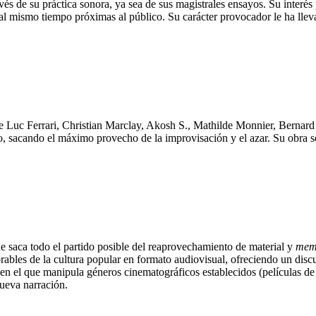
vés de su práctica sonora, ya sea de sus magistrales ensayos. Su interés
 al mismo tiempo próximas al público. Su carácter provocador le ha lle
 Luc Ferrari, Christian Marclay, Akosh S., Mathilde Monnier, Bernard St
, sacando el máximo provecho de la improvisación y el azar. Su obra se al
ue saca todo el partido posible del reaprovechamiento de material y
mem
orables de la cultura popular en formato audiovisual, ofreciendo un dis
en el que manipula géneros cinematográficos establecidos (películas de
ueva narración.