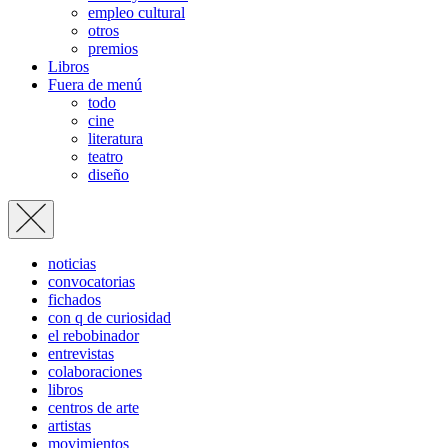
empleo cultural
otros
premios
Libros
Fuera de menú
todo
cine
literatura
teatro
diseño
noticias
convocatorias
fichados
con q de curiosidad
el rebobinador
entrevistas
colaboraciones
libros
centros de arte
artistas
movimientos