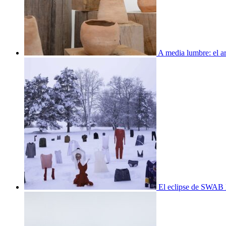
A media lumbre: el ar
El eclipse de SWAB 