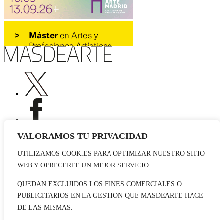
VALORAMOS TU PRIVACIDAD
UTILIZAMOS COOKIES PARA OPTIMIZAR NUESTRO SITIO
Publicidad
WEB Y OFRECERTE UN MEJOR SERVICIO.
Staff
Contacto
QUEDAN EXCLUIDOS LOS FINES COMERCIALES O
PUBLICITARIOS EN LA GESTIÓN QUE MASDEARTE HACE
© 2026 masdearte. Información de exposiciones, museos y artistas
DE LAS MISMAS.
Aviso legal