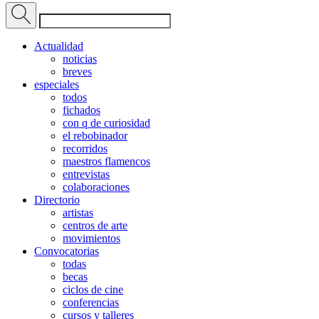
Actualidad
noticias
breves
especiales
todos
fichados
con q de curiosidad
el rebobinador
recorridos
maestros flamencos
entrevistas
colaboraciones
Directorio
artistas
centros de arte
movimientos
Convocatorias
todas
becas
ciclos de cine
conferencias
cursos y talleres