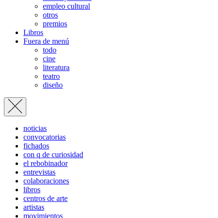
empleo cultural
otros
premios
Libros
Fuera de menú
todo
cine
literatura
teatro
diseño
noticias
convocatorias
fichados
con q de curiosidad
el rebobinador
entrevistas
colaboraciones
libros
centros de arte
artistas
movimientos