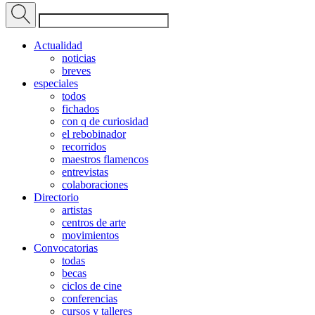
Actualidad
noticias
breves
especiales
todos
fichados
con q de curiosidad
el rebobinador
recorridos
maestros flamencos
entrevistas
colaboraciones
Directorio
artistas
centros de arte
movimientos
Convocatorias
todas
becas
ciclos de cine
conferencias
cursos y talleres