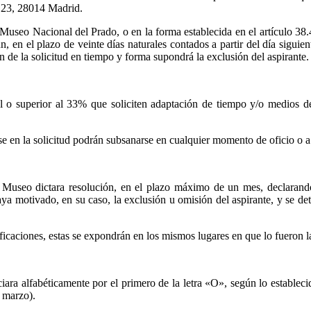
o 23, 28014 Madrid.
el Museo Nacional del Prado, o en la forma establecida en el artículo 3
en el plazo de veinte días naturales contados a partir del día siguient
 de la solicitud en tiempo y forma supondrá la exclusión del aspirante.
l o superior al 33% que soliciten adaptación de tiempo y/o medios d
se en la solicitud podrán subsanarse en cualquier momento de oficio o a 
el Museo dictara resolución, en el plazo máximo de un mes, declarand
aya motivado, en su caso, la exclusión u omisión del aspirante, y se det
caciones, estas se expondrán en los mismos lugares en que lo fueron las
iciara alfabéticamente por el primero de la letra «O», según lo establec
 marzo).