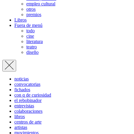
empleo cultural
otros
premios
Libros
Fuera de menú
todo
cine
literatura
teatro
diseño
noticias
convocatorias
fichados
con q de curiosidad
el rebobinador
entrevistas
colaboraciones
libros
centros de arte
artistas
movimientos