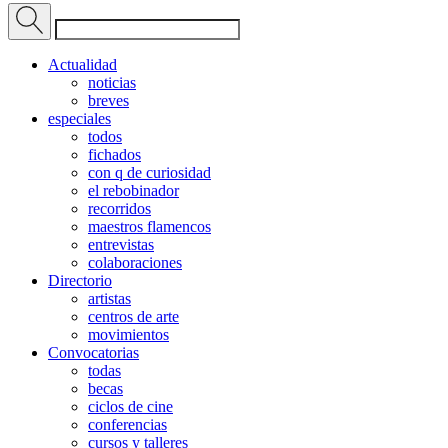
Actualidad
noticias
breves
especiales
todos
fichados
con q de curiosidad
el rebobinador
recorridos
maestros flamencos
entrevistas
colaboraciones
Directorio
artistas
centros de arte
movimientos
Convocatorias
todas
becas
ciclos de cine
conferencias
cursos y talleres