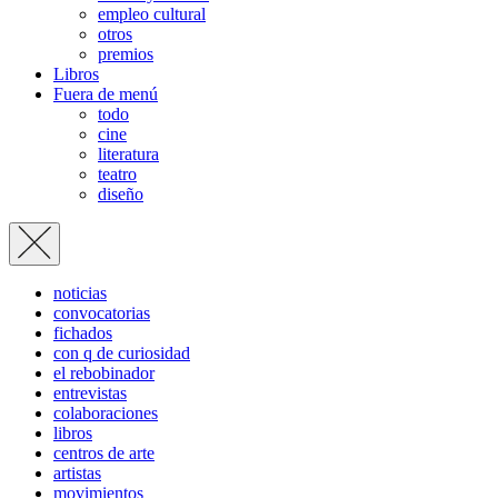
empleo cultural
otros
premios
Libros
Fuera de menú
todo
cine
literatura
teatro
diseño
noticias
convocatorias
fichados
con q de curiosidad
el rebobinador
entrevistas
colaboraciones
libros
centros de arte
artistas
movimientos