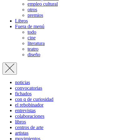
empleo cultural
otros
premios
Libros
Fuera de menú
todo
cine
literatura
teatro
diseño
noticias
convocatorias
fichados
con q de curiosidad
el rebobinador
entrevistas
colaboraciones
libros
centros de arte
artistas
movimientos