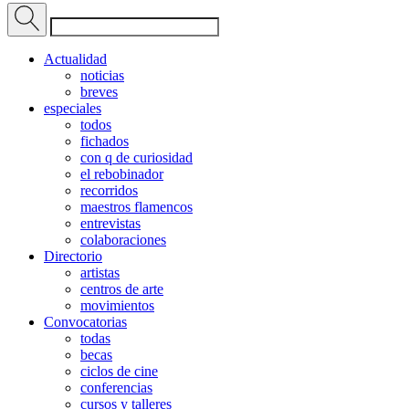
Actualidad
noticias
breves
especiales
todos
fichados
con q de curiosidad
el rebobinador
recorridos
maestros flamencos
entrevistas
colaboraciones
Directorio
artistas
centros de arte
movimientos
Convocatorias
todas
becas
ciclos de cine
conferencias
cursos y talleres