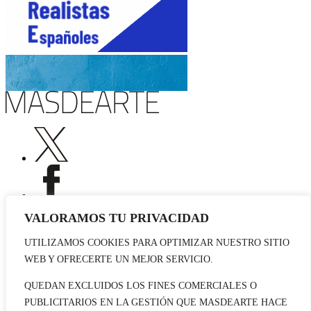
VALORAMOS TU PRIVACIDAD
UTILIZAMOS COOKIES PARA OPTIMIZAR NUESTRO SITIO
Publicidad
WEB Y OFRECERTE UN MEJOR SERVICIO.
Staff
Contacto
QUEDAN EXCLUIDOS LOS FINES COMERCIALES O
PUBLICITARIOS EN LA GESTIÓN QUE MASDEARTE HACE
© 2026 masdearte. Información de exposiciones, museos y artistas