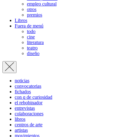
empleo cultural
otros
premios
Libros
Fuera de menú
todo
cine
literatura
teatro
diseño
noticias
convocatorias
fichados
con q de curiosidad
el rebobinador
entrevistas
colaboraciones
libros
centros de arte
artistas
movimientos