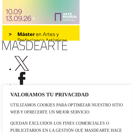
VALORAMOS TU PRIVACIDAD
UTILIZAMOS COOKIES PARA OPTIMIZAR NUESTRO SITIO
Publicidad
WEB Y OFRECERTE UN MEJOR SERVICIO.
Staff
Contacto
QUEDAN EXCLUIDOS LOS FINES COMERCIALES O
PUBLICITARIOS EN LA GESTIÓN QUE MASDEARTE HACE
© 2026 masdearte. Información de exposiciones, museos y artistas