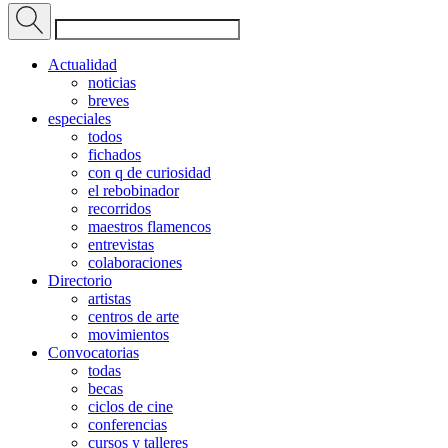
Actualidad
noticias
breves
especiales
todos
fichados
con q de curiosidad
el rebobinador
recorridos
maestros flamencos
entrevistas
colaboraciones
Directorio
artistas
centros de arte
movimientos
Convocatorias
todas
becas
ciclos de cine
conferencias
cursos y talleres