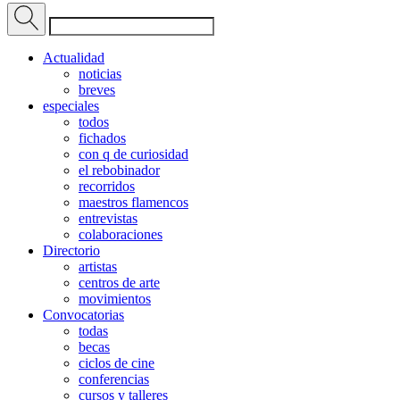
Actualidad
noticias
breves
especiales
todos
fichados
con q de curiosidad
el rebobinador
recorridos
maestros flamencos
entrevistas
colaboraciones
Directorio
artistas
centros de arte
movimientos
Convocatorias
todas
becas
ciclos de cine
conferencias
cursos y talleres