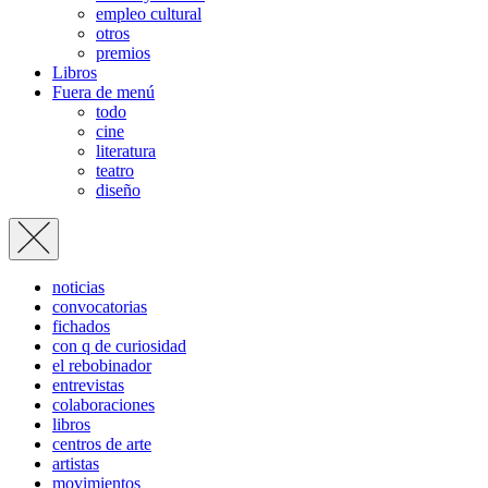
empleo cultural
otros
premios
Libros
Fuera de menú
todo
cine
literatura
teatro
diseño
noticias
convocatorias
fichados
con q de curiosidad
el rebobinador
entrevistas
colaboraciones
libros
centros de arte
artistas
movimientos