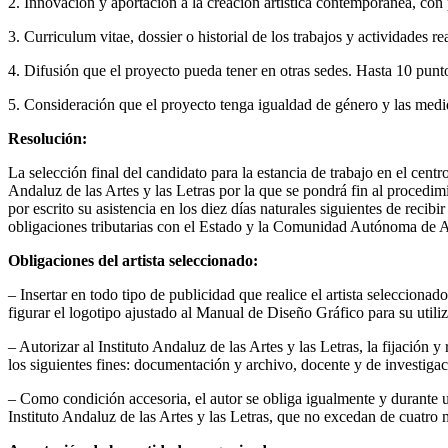
2. Innovación y aportación a la creación artística contemporánea, con 
3. Curriculum vitae, dossier o historial de los trabajos y actividades r
4. Difusión que el proyecto pueda tener en otras sedes. Hasta 10 punt
5. Consideración que el proyecto tenga igualdad de género y las medid
Resolución:
La selección final del candidato para la estancia de trabajo en el cen
Andaluz de las Artes y las Letras por la que se pondrá fin al procedimi
por escrito su asistencia en los diez días naturales siguientes de recibi
obligaciones tributarias con el Estado y la Comunidad Autónoma de An
Obligaciones del artista seleccionado:
– Insertar en todo tipo de publicidad que realice el artista selecciona
figurar el logotipo ajustado al Manual de Diseño Gráfico para su util
– Autorizar al Instituto Andaluz de las Artes y las Letras, la fijación
los siguientes fines: documentación y archivo, docente y de investigac
– Como condición accesoria, el autor se obliga igualmente y durante 
Instituto Andaluz de las Artes y las Letras, que no excedan de cuatro 