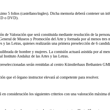
ximo 5 folios (castellano/ingles). Dicha memoria deberá contener un inf
n CD o DVD).
n de Valoración que será constituida mediante resolución de la persona 
ón General de Museos y Promoción del Arte y formada por al menos tres m
s y las Letras, quienes realizarán una primera preselección de 6 candida
librada de hombre y mujeres. La comisión actuará asistida por al menos 
l Instituto Andaluz de las Artes y las Letras.
preseleccionadas serán remitidas al centro Künstlerhaus Bethanien GMBH,
ión que el órgano instructor elevará al competente para resolver.
rá en consideración los siguientes criterios con una valoración máxima d