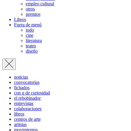
empleo cultural
otros
premios
Libros
Fuera de menú
todo
cine
literatura
teatro
diseño
noticias
convocatorias
fichados
con q de curiosidad
el rebobinador
entrevistas
colaboraciones
libros
centros de arte
artistas
movimientos