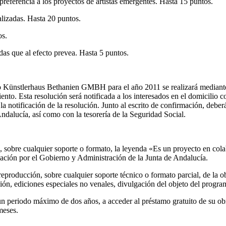
preferencia a los proyectos de artistas emergentes. Hasta 15 puntos.
ealizadas. Hasta 20 puntos.
os.
as que al efecto prevea. Hasta 5 puntos.
tro Künstlerhaus Bethanien GMBH para el año 2011 se realizará mediante 
ento. Esta resolución será notificada a los interesados en el domicilio c
r la notificación de la resolución. Junto al escrito de confirmación, debe
dalucía, así como con la tesorería de la Seguridad Social.
do, sobre cualquier soporte o formato, la leyenda «Es un proyecto en col
ización por el Gobierno y Administración de la Junta de Andalucía.
 y reproducción, sobre cualquier soporte técnico o formato parcial, de l
ión, ediciones especiales no venales, divulgación del objeto del program
un periodo máximo de dos años, a acceder al préstamo gratuito de su ob
meses.