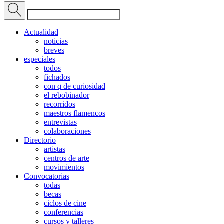
Actualidad
noticias
breves
especiales
todos
fichados
con q de curiosidad
el rebobinador
recorridos
maestros flamencos
entrevistas
colaboraciones
Directorio
artistas
centros de arte
movimientos
Convocatorias
todas
becas
ciclos de cine
conferencias
cursos y talleres