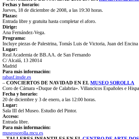
Fechas y horario:
Jueves, 18 de diciembre de 2008, a las 19:30 horas.
Plazas:
Entrada libre y gratuita hasta completar el aforo.
Dirige:
Ana Fernández-Vega.
Programa:
Incluye piezas de Palestrina, Tomás Luis de Victoria, Juan del Encina
Lugar:
Real Academia de BB.AA. de San Fernando
C/ Alcalá, 13 28014
Madrid
Para más información:
rabasf.insde.es
–
CONCIERTOS DE NAVIDAD EN EL
MUSEO SOROLLA
Coro de Cámara «Duque de Calabria». Villancicos Españoles e Hisp
Fecha y horario:
20 de diciembre y 3 de enero, a las 12:00 horas.
Lugar:
Sala III del Museo. Estudio del Pintor.
Acceso:
Entrada libre.
Para más información:
museosorolla.mcu.es
–
TALLERES INFANTILES EN EL
CENTRO DE ARTE DO