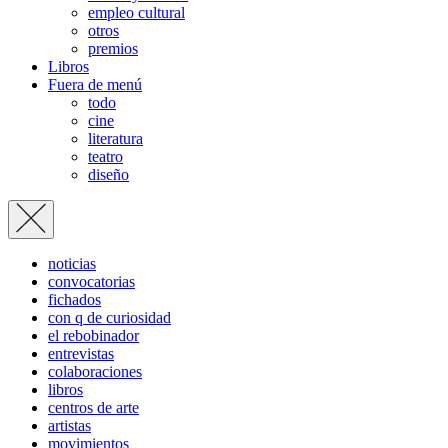
empleo cultural
otros
premios
Libros
Fuera de menú
todo
cine
literatura
teatro
diseño
noticias
convocatorias
fichados
con q de curiosidad
el rebobinador
entrevistas
colaboraciones
libros
centros de arte
artistas
movimientos