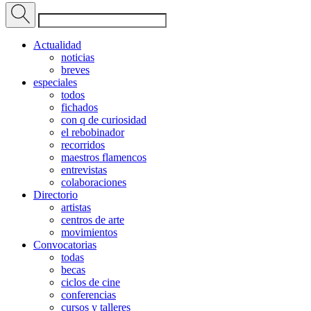
Actualidad
noticias
breves
especiales
todos
fichados
con q de curiosidad
el rebobinador
recorridos
maestros flamencos
entrevistas
colaboraciones
Directorio
artistas
centros de arte
movimientos
Convocatorias
todas
becas
ciclos de cine
conferencias
cursos y talleres