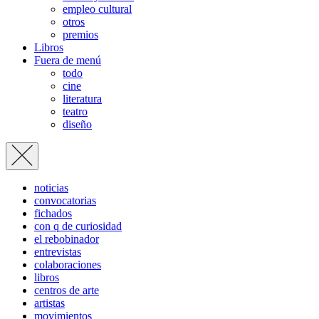
empleo cultural
otros
premios
Libros
Fuera de menú
todo
cine
literatura
teatro
diseño
noticias
convocatorias
fichados
con q de curiosidad
el rebobinador
entrevistas
colaboraciones
libros
centros de arte
artistas
movimientos