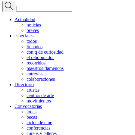
Actualidad
noticias
breves
especiales
todos
fichados
con q de curiosidad
el rebobinador
recorridos
maestros flamencos
entrevistas
colaboraciones
Directorio
artistas
centros de arte
movimientos
Convocatorias
todas
becas
ciclos de cine
conferencias
cursos y talleres