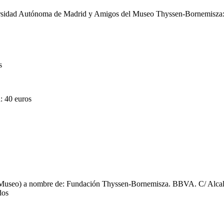
ersidad Autónoma de Madrid y Amigos del Museo Thyssen-Bornemisza: 
s
: 40 euros
 del Museo) a nombre de: Fundación Thyssen-Bornemisza. BBVA. C/ Al
dos