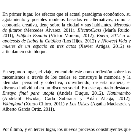
En primer lugar, los efectos que el actual paradigma económico, su
agotamiento y posibles modelos basados en alternativas, como la
economía creativa, tiene sobre la ciudad y sus habitantes.
Mercado
de futuros
(Mercedes Álvarez, 2011),
ElectroClass
(María Ruido,
2011),
Edificio España
(Víctor Moreno, 2012),
Enero, 2012
o la
apoteosis de Isabel la Católica
(Los Hijos, 2012) y
[No-res] Vida y
muerte de un espacio en tres actos
(Xavier Artigas, 2012) se
articulan en este bloque.
En segundo lugar, el viaje, entendido éste como reflexión sobre los
mecanismos a través de los cuales se construye la memoria y la
identidad personal y colectiva, convirtiendo, de esta manera, el
discurso individual en un discurso social. En este apartado destacan
Ensayo final para utopía
(Andrés Duque, 2012),
Kanimambo
(Abdelatif Hwidar, Carla Subirana y Adán Aliaga, 2012),
Vikingland
(Xurxo Chirro, 2011) y
Los Ulises
(Agatha Maciaszek y
Alberto García Ortiz, 2011).
Por último, y en tercer lugar, los nuevos procesos constituyentes que