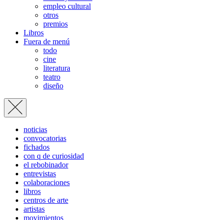
empleo cultural
otros
premios
Libros
Fuera de menú
todo
cine
literatura
teatro
diseño
noticias
convocatorias
fichados
con q de curiosidad
el rebobinador
entrevistas
colaboraciones
libros
centros de arte
artistas
movimientos