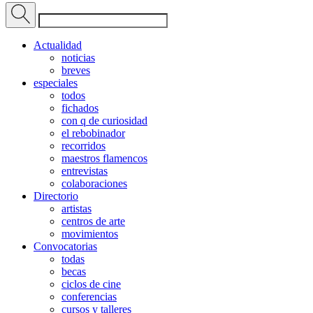
Actualidad
noticias
breves
especiales
todos
fichados
con q de curiosidad
el rebobinador
recorridos
maestros flamencos
entrevistas
colaboraciones
Directorio
artistas
centros de arte
movimientos
Convocatorias
todas
becas
ciclos de cine
conferencias
cursos y talleres