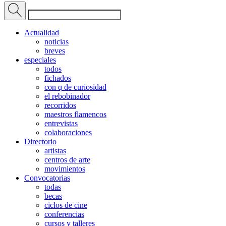
Actualidad
noticias
breves
especiales
todos
fichados
con q de curiosidad
el rebobinador
recorridos
maestros flamencos
entrevistas
colaboraciones
Directorio
artistas
centros de arte
movimientos
Convocatorias
todas
becas
ciclos de cine
conferencias
cursos y talleres