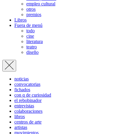
empleo cultural
otros
premios
Libros
Fuera de menú
todo
cine
literatura
teatro
diseño
noticias
convocatorias
fichados
con q de curiosidad
el rebobinador
entrevistas
colaboraciones
libros
centros de arte
artistas
movimientos