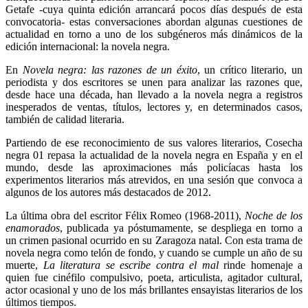
Getafe -cuya quinta edición arrancará pocos días después de esta
convocatoria- estas conversaciones abordan algunas cuestiones de
actualidad en torno a uno de los subgéneros más dinámicos de la
edición internacional: la novela negra.
En
Novela negra: las razones de un éxito
, un crítico literario, un
periodista y dos escritores se unen para analizar las razones que,
desde hace una década, han llevado a la novela negra a registros
inesperados de ventas, títulos, lectores y, en determinados casos,
también de calidad literaria.
Partiendo de ese reconocimiento de sus valores literarios, Cosecha
negra 01 repasa la actualidad de la novela negra en España y en el
mundo, desde las aproximaciones más policíacas hasta los
experimentos literarios más atrevidos, en una sesión que convoca a
algunos de los autores más destacados de 2012.
La última obra del escritor Félix Romeo (1968-2011),
Noche de los
enamorados
, publicada ya póstumamente, se despliega en torno a
un crimen pasional ocurrido en su Zaragoza natal. Con esta trama de
novela negra como telón de fondo, y cuando se cumple un año de su
muerte,
La literatura se escribe contra el mal
rinde homenaje a
quien fue cinéfilo compulsivo, poeta, articulista, agitador cultural,
actor ocasional y uno de los más brillantes ensayistas literarios de los
últimos tiempos.