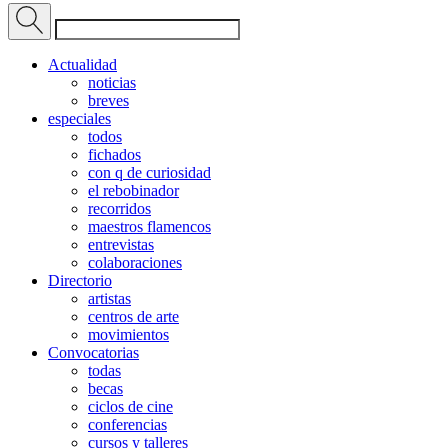
Actualidad
noticias
breves
especiales
todos
fichados
con q de curiosidad
el rebobinador
recorridos
maestros flamencos
entrevistas
colaboraciones
Directorio
artistas
centros de arte
movimientos
Convocatorias
todas
becas
ciclos de cine
conferencias
cursos y talleres