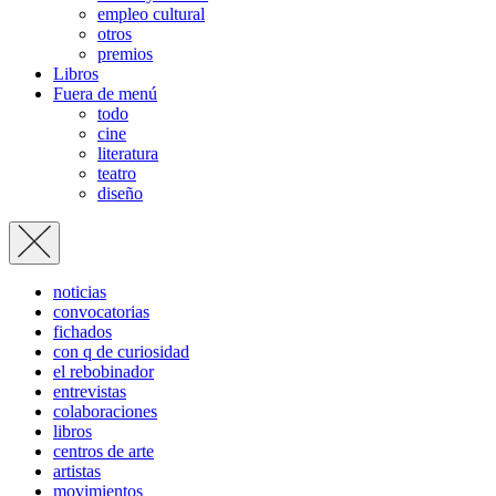
empleo cultural
otros
premios
Libros
Fuera de menú
todo
cine
literatura
teatro
diseño
noticias
convocatorias
fichados
con q de curiosidad
el rebobinador
entrevistas
colaboraciones
libros
centros de arte
artistas
movimientos