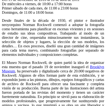
De miércoles a viernes, de 10:00 a 17:00 horas
Primer sábado de cada mes, de 11:00 a 23:00 horas
Domingos, de 11:00 a 18:00 horas
Desde finales de la década de 1930, el pintor e ilustrador
neoyorquino Norman Rockwell comenzó a adoptar la fotografía
como herramienta para planificar en escenas vivientes y en sesiones
de estudio sus ideas compositivas. Trabajando al modo de un
director de cine, orquestaba minuciosamente sus instantáneas, la
selección de objetos y lugares, la elección de sus modelos, los
detalles… En esos procesos, diseñó una gran cantidad de imágenes
para cada tema nuevo, combinando fotografías por separado de
elementos individuales y composiciones completas.
El Museo Norman Rockwell, de quien partió la idea de organizar
esta muestra que el pasado 19 de noviembre inauguró el
Brooklyn
Museum
, ha preservado y digitalizado cerca de 20.000 negativos de
Rockwell. Algunos de ellos forman parte de esta exhibición, y se
expondrán junto a las pinturas, dibujos, equipos fotográficos y cartas
de archivo de Rockwell para ofrecer una fascinante y completa
visión de su producción. Buena parte de las ilustraciones del artista
fueron portada de las revistas del momento y tienen un carácter
fuertemente naturalista. En principio se sirvió para su elaboración de
modelos profesionales, que progresivamente fue sustituyendo por
amigos y vecinos, lo que imprimió a su obra un aire liberador y