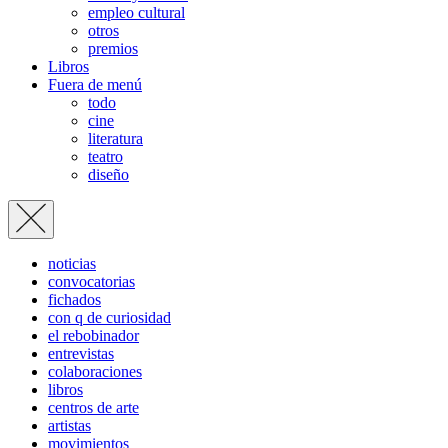
empleo cultural
otros
premios
Libros
Fuera de menú
todo
cine
literatura
teatro
diseño
noticias
convocatorias
fichados
con q de curiosidad
el rebobinador
entrevistas
colaboraciones
libros
centros de arte
artistas
movimientos