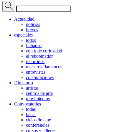
Actualidad
noticias
breves
especiales
todos
fichados
con q de curiosidad
el rebobinador
recorridos
maestros flamencos
entrevistas
colaboraciones
Directorio
artistas
centros de arte
movimientos
Convocatorias
todas
becas
ciclos de cine
conferencias
cursos y talleres