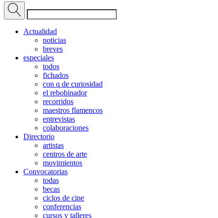
Actualidad
noticias
breves
especiales
todos
fichados
con q de curiosidad
el rebobinador
recorridos
maestros flamencos
entrevistas
colaboraciones
Directorio
artistas
centros de arte
movimientos
Convocatorias
todas
becas
ciclos de cine
conferencias
cursos y talleres