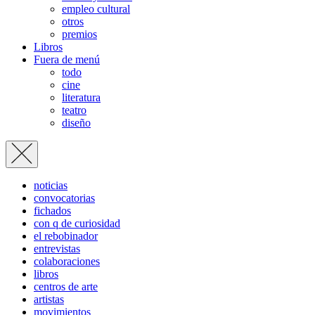
empleo cultural
otros
premios
Libros
Fuera de menú
todo
cine
literatura
teatro
diseño
noticias
convocatorias
fichados
con q de curiosidad
el rebobinador
entrevistas
colaboraciones
libros
centros de arte
artistas
movimientos