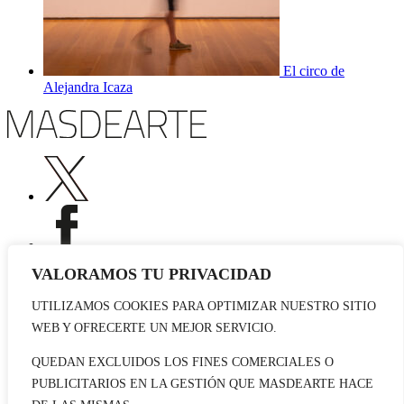
El circo de
Alejandra Icaza
VALORAMOS TU PRIVACIDAD
UTILIZAMOS COOKIES PARA OPTIMIZAR NUESTRO SITIO
Publicidad
WEB Y OFRECERTE UN MEJOR SERVICIO.
Staff
Contacto
QUEDAN EXCLUIDOS LOS FINES COMERCIALES O
PUBLICITARIOS EN LA GESTIÓN QUE MASDEARTE HACE
© 2026 masdearte. Información de exposiciones, museos y artistas