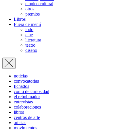
empleo cultural
otros
premios
Libros
Fuera de menú
todo
cine
literatura
teatro
diseño
noticias
convocatorias
fichados
con q de curiosidad
el rebobinador
entrevistas
colaboraciones
libros
centros de arte
artistas
movimientos