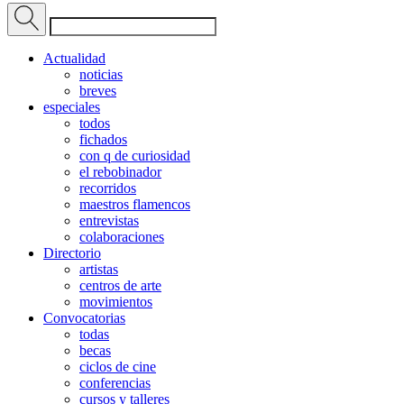
Actualidad
noticias
breves
especiales
todos
fichados
con q de curiosidad
el rebobinador
recorridos
maestros flamencos
entrevistas
colaboraciones
Directorio
artistas
centros de arte
movimientos
Convocatorias
todas
becas
ciclos de cine
conferencias
cursos y talleres