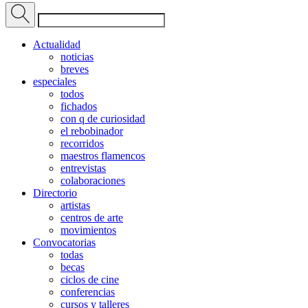
Actualidad
noticias
breves
especiales
todos
fichados
con q de curiosidad
el rebobinador
recorridos
maestros flamencos
entrevistas
colaboraciones
Directorio
artistas
centros de arte
movimientos
Convocatorias
todas
becas
ciclos de cine
conferencias
cursos y talleres