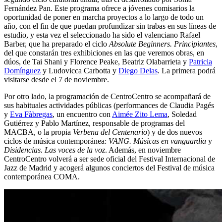
Fernández Pan. Este programa ofrece a jóvenes comisarios la
oportunidad de poner en marcha proyectos a lo largo de todo un
año, con el fin de que puedan profundizar sin trabas en sus líneas de
estudio, y esta vez el seleccionado ha sido el valenciano Rafael
Barber, que ha preparado el ciclo
Absolute Beginners. Principiantes
,
del que constarán tres exhibiciones en las que veremos obras, en
dúos, de Tai Shani y Florence Peake, Beatriz Olabarrieta y
Patricia
Domínguez
y Ludovicca Carbotta y
Diego Delas
. La primera podrá
visitarse desde el 7 de noviembre.
Por otro lado, la programación de CentroCentro se acompañará de
sus habituales actividades públicas (performances de Claudia Pagés
y
Eva Fàbregas
, un encuentro con
Aimée Zito Lema
, Soledad
Gutiérrez y Pablo Martínez, responsable de programas del
MACBA, o la propia
Verbena del Centenario
) y de dos nuevos
ciclos de música contemporánea:
VANG. Músicas en vanguardia
y
Disidencias. Las voces de la voz
. Además, en noviembre
CentroCentro volverá a ser sede oficial del Festival Internacional de
Jazz de Madrid y acogerá algunos conciertos del Festival de música
contemporánea COMA.