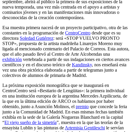
septiembre, abrirá al público la primera de sus exposiciones de la
nueva temporada, una vez más centrada en el apoyo a artistas y
comisarios jóvenes y en las manifestaciones más innovadoras o
desconocidas de la creación contemporánea.
Esa muestra primera nacerá de un proyecto participativo, otra de las
constantes en la programación de
CentroCentro
desde que es su
directora
Soledad Gutiérrez
: será «STOP VUELVO PRONTO
STOP», propuesta de la artista madrileña Linarejos Moreno muy
ligada al mencionado centenario del Palacio de Correos. Esta autora,
que el año pasado llevó al Centro de Arte Alcobendas una
exhibición
vertebrada a partir de sus indagaciones en ciertos avances
científicos y en el discurso teórico de
Kandinsky
, nos enseñará esta
vez una obra pictórica elaborada a partir de telegramas junto a
colectivos de alumnos de primaria de Madrid.
La próxima exposición monográfica que se inaugurará en
CentroCentro será «Bestiario de Lengüitas»: la primera individual
en una institución europea de la argentina Mercedes Azpilicueta, de
la que en la última edición de ARCO os hablamos por haber
obtenido, junto a Asunción Molinos, el
premio
que concede la feria
junto a la Comunidad de Madrid. En esas mismas fechas también
exhibía en la sede de la Galería Nogueras Blanchard en la capital
“
El viejo sueño de la simetría
”, muestra en la que las teorías de la
ensayista Lublin y las pinturas de
Artemisia Gentileschi
le servían