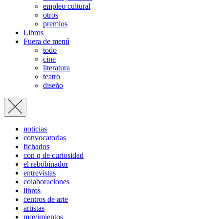
empleo cultural
otros
premios
Libros
Fuera de menú
todo
cine
literatura
teatro
diseño
noticias
convocatorias
fichados
con q de curiosidad
el rebobinador
entrevistas
colaboraciones
libros
centros de arte
artistas
movimientos