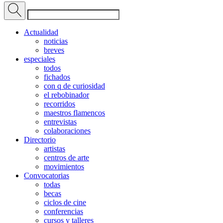
Actualidad
noticias
breves
especiales
todos
fichados
con q de curiosidad
el rebobinador
recorridos
maestros flamencos
entrevistas
colaboraciones
Directorio
artistas
centros de arte
movimientos
Convocatorias
todas
becas
ciclos de cine
conferencias
cursos y talleres