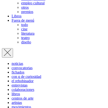
empleo cultural
otros
premios
Libros
Fuera de menú
todo
cine
literatura
teatro
diseño
noticias
convocatorias
fichados
con q de curiosidad
el rebobinador
entrevistas
colaboraciones
libros
centros de arte
artistas
movimientos