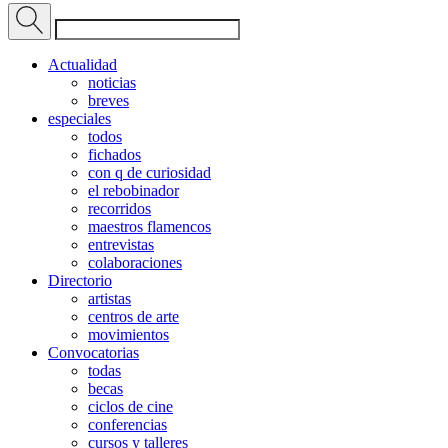
Actualidad
noticias
breves
especiales
todos
fichados
con q de curiosidad
el rebobinador
recorridos
maestros flamencos
entrevistas
colaboraciones
Directorio
artistas
centros de arte
movimientos
Convocatorias
todas
becas
ciclos de cine
conferencias
cursos y talleres