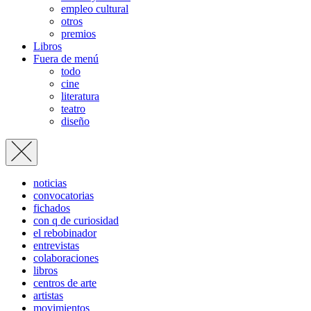
empleo cultural
otros
premios
Libros
Fuera de menú
todo
cine
literatura
teatro
diseño
noticias
convocatorias
fichados
con q de curiosidad
el rebobinador
entrevistas
colaboraciones
libros
centros de arte
artistas
movimientos