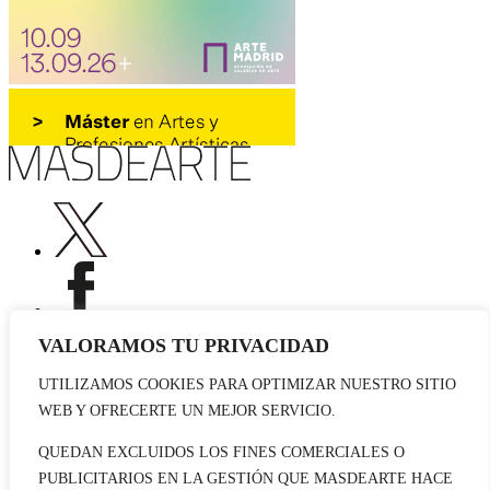
VALORAMOS TU PRIVACIDAD
UTILIZAMOS COOKIES PARA OPTIMIZAR NUESTRO SITIO
Publicidad
WEB Y OFRECERTE UN MEJOR SERVICIO.
Staff
Contacto
QUEDAN EXCLUIDOS LOS FINES COMERCIALES O
PUBLICITARIOS EN LA GESTIÓN QUE MASDEARTE HACE
© 2026 masdearte. Información de exposiciones, museos y artistas