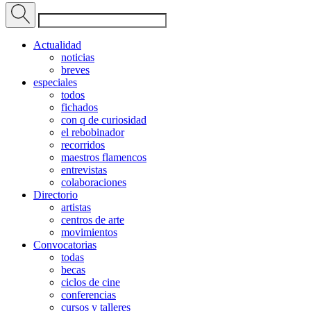
Actualidad
noticias
breves
especiales
todos
fichados
con q de curiosidad
el rebobinador
recorridos
maestros flamencos
entrevistas
colaboraciones
Directorio
artistas
centros de arte
movimientos
Convocatorias
todas
becas
ciclos de cine
conferencias
cursos y talleres