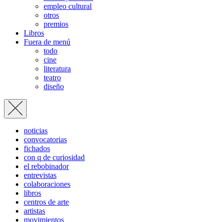
empleo cultural
otros
premios
Libros
Fuera de menú
todo
cine
literatura
teatro
diseño
noticias
convocatorias
fichados
con q de curiosidad
el rebobinador
entrevistas
colaboraciones
libros
centros de arte
artistas
movimientos