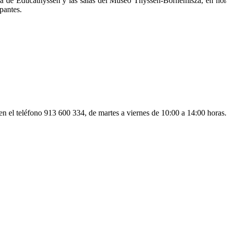
ula de Educathyssen y las salas del Museo Thyssen-Bornemisza, en hora
pantes.
en el teléfono 913 600 334, de martes a viernes de 10:00 a 14:00 horas.