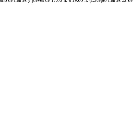
rio de martes y jueves de 17:00 h. a 19:00 h. (Excepto martes 22 de