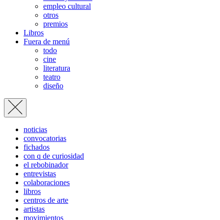
empleo cultural
otros
premios
Libros
Fuera de menú
todo
cine
literatura
teatro
diseño
noticias
convocatorias
fichados
con q de curiosidad
el rebobinador
entrevistas
colaboraciones
libros
centros de arte
artistas
movimientos