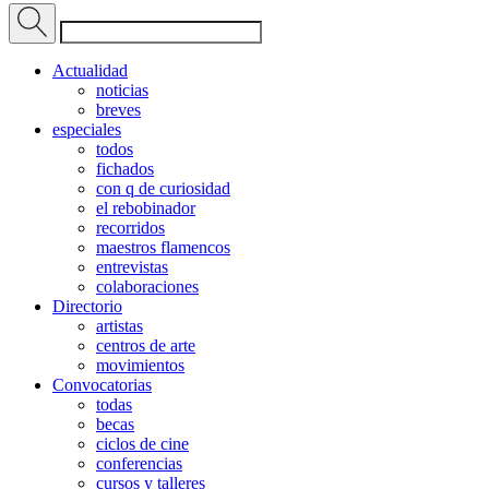
Actualidad
noticias
breves
especiales
todos
fichados
con q de curiosidad
el rebobinador
recorridos
maestros flamencos
entrevistas
colaboraciones
Directorio
artistas
centros de arte
movimientos
Convocatorias
todas
becas
ciclos de cine
conferencias
cursos y talleres