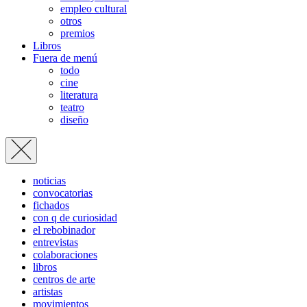
empleo cultural
otros
premios
Libros
Fuera de menú
todo
cine
literatura
teatro
diseño
noticias
convocatorias
fichados
con q de curiosidad
el rebobinador
entrevistas
colaboraciones
libros
centros de arte
artistas
movimientos