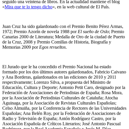
seguido una veintena de libros. En la actualidad mantiene el blog
«
Mira que te lo tengo dicho
«, en la web cultural de El País.
Juan Cruz ha sido galardonado con el Premio Benito Pérez Armas,
1972; Premio Azorín de novela 1988 por
El sueño de Oslo
; Premio
Canarias 2000 de Literatura; Medalla de Oro de la ciudad de Puerto
de la Cruz, 2008 y Premio Comillas de Historia, Biografía y
Memorias 2009 por
Egos revueltos
.
El Jurado que le ha concedido el Premio Nacional ha estado
formado por los dos últimos autores galardonados, Fabricio Caivano
y Ana Borderas, galardonados en las ediciones de 2010 y 2011
respectivamente; Lorenzo Silva, a propuesta del Ministro de
Educación, Cultura y Deporte; Antonio Petit Caro, designado por la
Federación de Asociaciones de Periodistas de España; Rosa Mora,
por la Asociación de Periodistas Culturales de Cataluña; Atocha
Aguinaga, por la Asociación de Revistas Culturales Españolas;
Celso Almuiña, por la Conferencia de Rectores de las Universidades
Españolas; Ana Belén Roy, por la Federación de Asociaciones de
Radio y Televisión de España; Antón Rodríguez Castro, por la
Asociación Española de Críticos Literarios; José Antonio Pascual
Rodríguez, por la Real Academia Española y Jesús M. Díaz