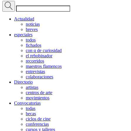
Actualidad
noticias
breves
especiales
todos
fichados
con q de curiosidad
el rebobinador
recorridos
maestros flamencos
entrevistas
colaboraciones
Directorio
artistas
centros de arte
movimientos
Convocatorias
todas
becas
ciclos de cine
conferencias
cursos y talleres