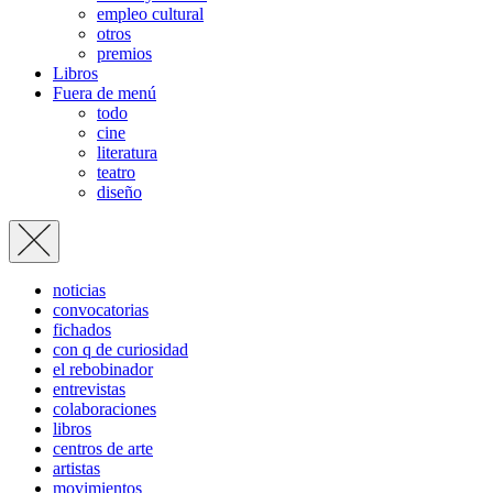
empleo cultural
otros
premios
Libros
Fuera de menú
todo
cine
literatura
teatro
diseño
noticias
convocatorias
fichados
con q de curiosidad
el rebobinador
entrevistas
colaboraciones
libros
centros de arte
artistas
movimientos