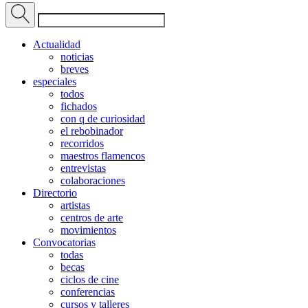
Actualidad
noticias
breves
especiales
todos
fichados
con q de curiosidad
el rebobinador
recorridos
maestros flamencos
entrevistas
colaboraciones
Directorio
artistas
centros de arte
movimientos
Convocatorias
todas
becas
ciclos de cine
conferencias
cursos y talleres