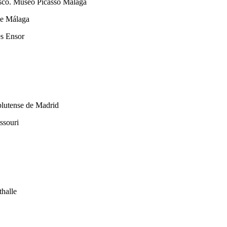
tesco. Museo Picasso Málaga
 de Málaga
es Ensor
plutense de Madrid
ssouri
thalle