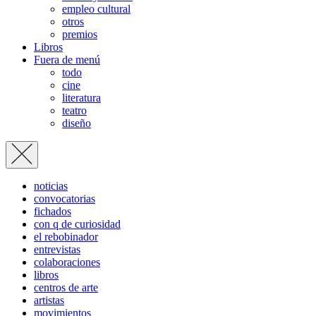
empleo cultural
otros
premios
Libros
Fuera de menú
todo
cine
literatura
teatro
diseño
noticias
convocatorias
fichados
con q de curiosidad
el rebobinador
entrevistas
colaboraciones
libros
centros de arte
artistas
movimientos