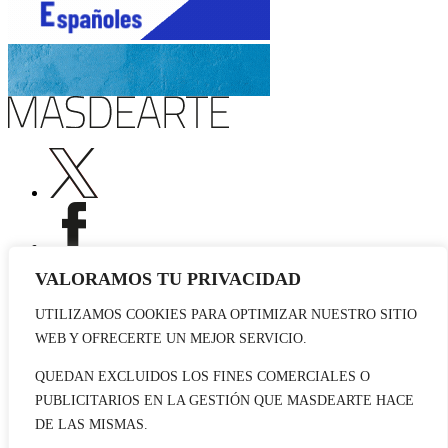
VALORAMOS TU PRIVACIDAD
UTILIZAMOS COOKIES PARA OPTIMIZAR NUESTRO SITIO
Publicidad
WEB Y OFRECERTE UN MEJOR SERVICIO.
Staff
Contacto
QUEDAN EXCLUIDOS LOS FINES COMERCIALES O
PUBLICITARIOS EN LA GESTIÓN QUE MASDEARTE HACE
© 2026 masdearte. Información de exposiciones, museos y artistas
DE LAS MISMAS.
Aviso legal