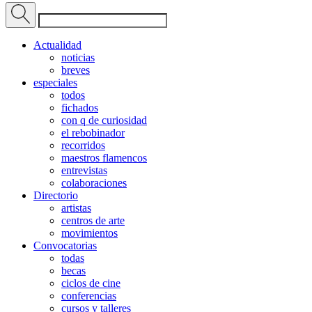
Actualidad
noticias
breves
especiales
todos
fichados
con q de curiosidad
el rebobinador
recorridos
maestros flamencos
entrevistas
colaboraciones
Directorio
artistas
centros de arte
movimientos
Convocatorias
todas
becas
ciclos de cine
conferencias
cursos y talleres