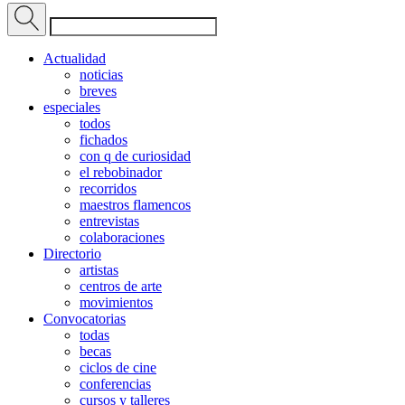
Actualidad
noticias
breves
especiales
todos
fichados
con q de curiosidad
el rebobinador
recorridos
maestros flamencos
entrevistas
colaboraciones
Directorio
artistas
centros de arte
movimientos
Convocatorias
todas
becas
ciclos de cine
conferencias
cursos y talleres