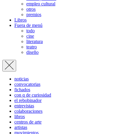
empleo cultural
otros
premios
Libros
Fuera de menú
todo
cine
literatura
teatro
diseño
noticias
convocatorias
fichados
con q de curiosidad
el rebobinador
entrevistas
colaboraciones
libros
centros de arte
artistas
movimientos