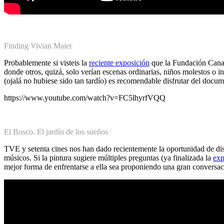
Finding Vivian Maier
Probablemente si visteis la
reciente exposición
que la Fundación Canal 
donde otros, quizá, solo verían escenas ordinarias, niños molestos o i
(ojalá no hubiese sido tan tardío) es recomendable disfrutar del docu
https://www.youtube.com/watch?v=FC5lhyrfVQQ
El Bosco. El jardín de los sueños
TVE y setenta cines nos han dado recientemente la oportunidad de dis
músicos. Si la pintura sugiere múltiples preguntas (ya finalizada la
exp
mejor forma de enfrentarse a ella sea proponiendo una gran conversac