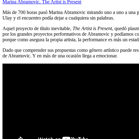
Marina Abramovic. The Artist is Present
Más de 700 horas pasó Marina Abramovic mirando uno a uno a una par
Ulay y el encuentro podía dejar a cualquiera sin palabras.
Aquel proyecto de título inevitable,
The Artist is Present
, quedó plasm
por los grandes proyectos performativos de Abramovic y podíamos comp
porque como asegura la propia artista, la performance es más un estad
Dado que comprender sus propuestas como género artístico puede resu
de Abramovic. Y en más de una ocasión llega a emocionar.