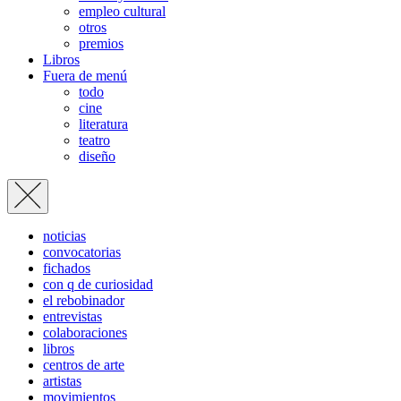
empleo cultural
otros
premios
Libros
Fuera de menú
todo
cine
literatura
teatro
diseño
noticias
convocatorias
fichados
con q de curiosidad
el rebobinador
entrevistas
colaboraciones
libros
centros de arte
artistas
movimientos