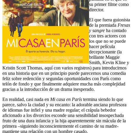
su primer filme como
director.
El que fuera guionista
de la premiada
Fresas
y sangre
ha contado
con tres actores con
los que no se puede
hacer película
decepcionante (la
brillante Maggie
Smith, Kevin Kline y
Kristin Scott Thomas, aquí con varios registros) para introducirnos
en una historia que en un principio puede parecernos una comedia
feliz sobre redención y segundas oportunidades con París como
telón de fondo y que finalmente adquiere mucha más complejidad
gracias a la introducción de un drama inesperado.
En realidad, casi nada en
Mi casa en París
termina siendo lo que
parece, salvo la ciudad y su encanto: la adorable anciana profesora
de idiomas fue infiel y una madre regular; el crápula bebedor
aficionado a los divorcios esconde una sensibilidad insospechada
fruto de una dura infancia y la hija aparentemente sin mácula de la
primera –siguiendo inconscientemente el camino de su madre-
mantiene una relación con un hombre casado.