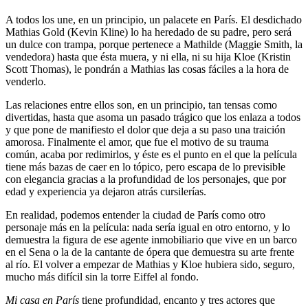
A todos los une, en un principio, un palacete en París. El desdichado
Mathias Gold (Kevin Kline) lo ha heredado de su padre, pero será
un dulce con trampa, porque pertenece a Mathilde (Maggie Smith, la
vendedora) hasta que ésta muera, y ni ella, ni su hija Kloe (Kristin
Scott Thomas), le pondrán a Mathias las cosas fáciles a la hora de
venderlo.
Las relaciones entre ellos son, en un principio, tan tensas como
divertidas, hasta que asoma un pasado trágico que los enlaza a todos
y que pone de manifiesto el dolor que deja a su paso una traición
amorosa. Finalmente el amor, que fue el motivo de su trauma
común, acaba por redimirlos, y éste es el punto en el que la película
tiene más bazas de caer en lo tópico, pero escapa de lo previsible
con elegancia gracias a la profundidad de los personajes, que por
edad y experiencia ya dejaron atrás cursilerías.
En realidad, podemos entender la ciudad de París como otro
personaje más en la película: nada sería igual en otro entorno, y lo
demuestra la figura de ese agente inmobiliario que vive en un barco
en el Sena o la de la cantante de ópera que demuestra su arte frente
al río. El volver a empezar de Mathias y Kloe hubiera sido, seguro,
mucho más difícil sin la torre Eiffel al fondo.
Mi casa en París
tiene profundidad, encanto y tres actores que