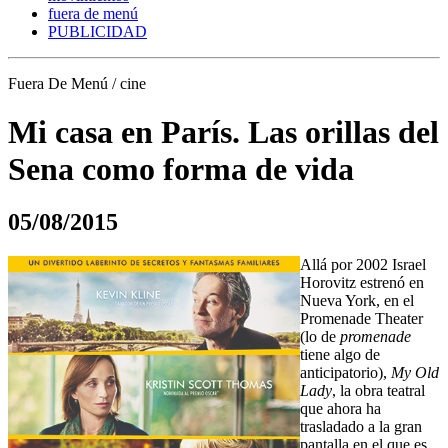
fuera de menú
PUBLICIDAD
Fuera De Menú / cine
Mi casa en París. Las orillas del
Sena como forma de vida
05/08/2015
Allá por 2002 Israel
Horovitz estrenó en
Nueva York, en el
Promenade Theater
(lo de
promenade
tiene algo de
anticipatorio),
My Old
Lady
, la obra teatral
que ahora ha
trasladado a la gran
pantalla en el que es