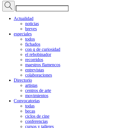
Actualidad
noticias
breves
especiales
todos
fichados
con q de curiosidad
el rebobinador
recorridos
maestros flamencos
entrevistas
colaboraciones
Directorio
artistas
centros de arte
movimientos
Convocatorias
todas
becas
ciclos de cine
conferencias
cursos y talleres