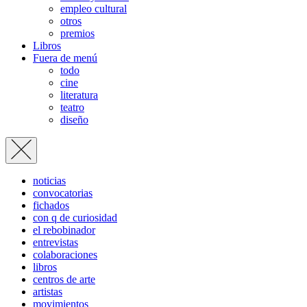
empleo cultural
otros
premios
Libros
Fuera de menú
todo
cine
literatura
teatro
diseño
noticias
convocatorias
fichados
con q de curiosidad
el rebobinador
entrevistas
colaboraciones
libros
centros de arte
artistas
movimientos