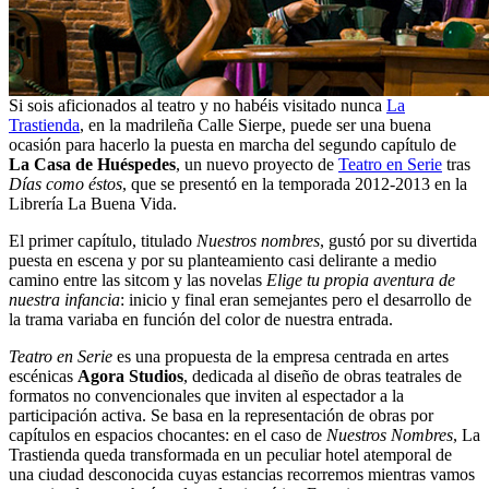
Si sois aficionados al teatro y no habéis visitado nunca
La
Trastienda
, en la madrileña Calle Sierpe, puede ser una buena
ocasión para hacerlo la puesta en marcha del segundo capítulo de
La Casa de Huéspedes
, un nuevo proyecto de
Teatro en Serie
tras
Días como éstos
, que se presentó en la temporada 2012-2013 en la
Librería La Buena Vida.
El primer capítulo, titulado
Nuestros nombres
, gustó por su divertida
puesta en escena y por su planteamiento casi delirante a medio
camino entre las sitcom y las novelas
Elige tu propia aventura de
nuestra infancia
: inicio y final eran semejantes pero el desarrollo de
la trama variaba en función del color de nuestra entrada.
Teatro en Serie
es una propuesta de la empresa centrada en artes
escénicas
Agora Studios
, dedicada al diseño de obras teatrales de
formatos no convencionales que inviten al espectador a la
participación activa. Se basa en la representación de obras por
capítulos en espacios chocantes: en el caso de
Nuestros Nombres
, La
Trastienda queda transformada en un peculiar hotel atemporal de
una ciudad desconocida cuyas estancias recorremos mientras vamos