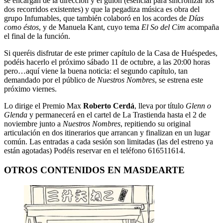
se encargan de la dirección y el guion (esencial para sincronizar los
dos recorridos existentes) y que la pegadiza música es obra del
grupo Infumables, que también colaboró en los acordes de
Días
como éstos
, y de Manuela Kant, cuyo tema
El So del Cim
acompaña
el final de la función.
Si queréis disfrutar de este primer capítulo de la Casa de Huéspedes,
podéis hacerlo el próximo sábado 11 de octubre, a las 20:00 horas
pero…aquí viene la buena noticia: el segundo capítulo, tan
demandado por el público de
Nuestros Nombres
, se estrena este
próximo viernes.
Lo dirige el Premio Max
Roberto Cerdá
, lleva por título
Glenn o
Glenda
y permanecerá en el cartel de La Trastienda hasta el 2 de
noviembre junto a
Nuestros Nombres
, repitiendo su original
articulación en dos itinerarios que arrancan y finalizan en un lugar
común. Las entradas a cada sesión son limitadas (las del estreno ya
están agotadas) Podéis reservar en el teléfono 616511614.
OTROS CONTENIDOS EN MASDEARTE