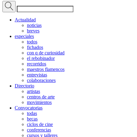
Actualidad
noticias
breves
especiales
todos
fichados
con q de curiosidad
el rebobinador
recorridos
maestros flamencos
entrevistas
colaboraciones
Directorio
artistas
centros de arte
movimientos
Convocatorias
todas
becas
ciclos de cine
conferencias
cursos y talleres