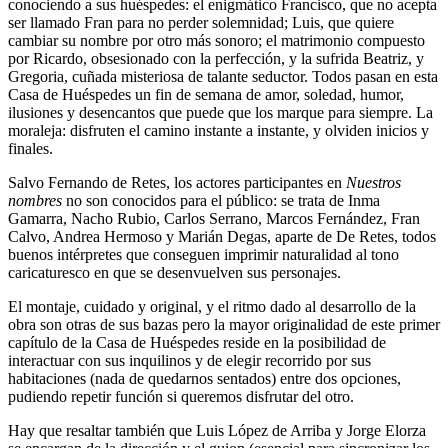
conociendo a sus huéspedes: el enigmático Francisco, que no acepta
ser llamado Fran para no perder solemnidad; Luis, que quiere
cambiar su nombre por otro más sonoro; el matrimonio compuesto
por Ricardo, obsesionado con la perfección, y la sufrida Beatriz, y
Gregoria, cuñada misteriosa de talante seductor. Todos pasan en esta
Casa de Huéspedes un fin de semana de amor, soledad, humor,
ilusiones y desencantos que puede que los marque para siempre. La
moraleja: disfruten el camino instante a instante, y olviden inicios y
finales.
Salvo Fernando de Retes, los actores participantes en
Nuestros
nombres
no son conocidos para el público: se trata de Inma
Gamarra, Nacho Rubio, Carlos Serrano, Marcos Fernández, Fran
Calvo, Andrea Hermoso y Marián Degas, aparte de De Retes, todos
buenos intérpretes que conseguen imprimir naturalidad al tono
caricaturesco en que se desenvuelven sus personajes.
El montaje, cuidado y original, y el ritmo dado al desarrollo de la
obra son otras de sus bazas pero la mayor originalidad de este primer
capítulo de la Casa de Huéspedes reside en la posibilidad de
interactuar con sus inquilinos y de elegir recorrido por sus
habitaciones (nada de quedarnos sentados) entre dos opciones,
pudiendo repetir función si queremos disfrutar del otro.
Hay que resaltar también que Luis López de Arriba y Jorge Elorza