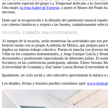
un concierto especial del grupo La Tempestad dedicado a la clavecinist
Otra mujer,
la reina Isabel de Farnesio
, a quien el Museo del Prado h
mecenas.
Dado que la recuperación y la difusión del patrimonio musical español
con criterios históricos y respeto a las fuentes, cuidadosamente selecc
UNA CITA, TAMBIÉN, PARA ESTUDIOSOS
Al margen de la escucha, serán numerosas las actividades que nos perm
festival cuenta con su propia Academia de Música, que prepara para l
implica un intenso trabajo colectivo. Puesta en marcha con jóvenes in
Villar en los conjuntos instrumentales, y Jorge Enrique García y Brun
doctorandos y profesorado especializado de diferentes países. El sem
Sociales); en las conferencias participarán, además, Eliseo Serrano 
(Universidad de Granada) y José Jaime García Bernal (Universidad de
Igualmente, un ciclo social y otro educativo aproximarán la música a 
Los detalles, fechas y horarios pueden consultarse aquí:
www.festival