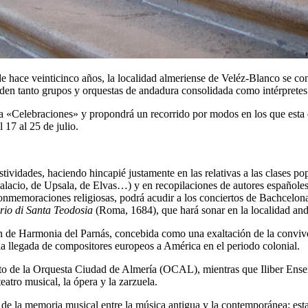
hace veinticinco años, la localidad almeriense de Veléz-Blanco se conv
den tanto grupos y orquestas de andadura consolidada como intérpretes
lema «Celebraciones» y propondrá un recorrido por modos en los que esta
 17 al 25 de julio.
vidades, haciendo hincapié justamente en las relativas a las clases pop
lacio, de Upsala, de Elvas…) y en recopilaciones de autores españoles y 
 conmemoraciones religiosas, podrá acudir a los conciertos de Bachcel
irio di Santa Teodosia
(Roma, 1684), que hará sonar en la localidad an
ón de Harmonia del Parnás, concebida como una exaltación de la convive
a llegada de compositores europeos a América en el periodo colonial.
ierto de la Orquesta Ciudad de Almería (OCAL), mientras que Iliber Ense
eatro musical, la ópera y la zarzuela.
os de la memoria musical entre la música antigua y la contemporánea: e