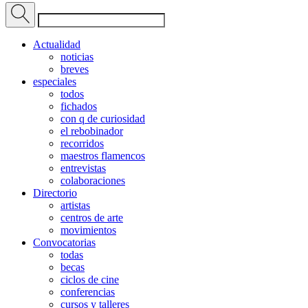
Actualidad
noticias
breves
especiales
todos
fichados
con q de curiosidad
el rebobinador
recorridos
maestros flamencos
entrevistas
colaboraciones
Directorio
artistas
centros de arte
movimientos
Convocatorias
todas
becas
ciclos de cine
conferencias
cursos y talleres