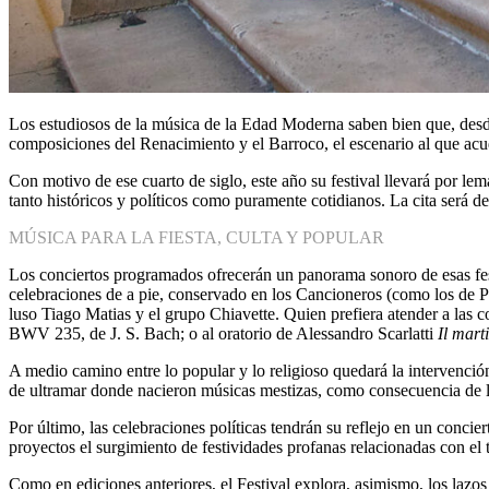
Los estudiosos de la música de la Edad Moderna saben bien que, desde 
composiciones del Renacimiento y el Barroco, el escenario al que acu
Con motivo de ese cuarto de siglo, este año su festival llevará por 
tanto históricos y políticos como puramente cotidianos. La cita será del
MÚSICA PARA LA FIESTA, CULTA Y POPULAR
Los conciertos programados ofrecerán un panorama sonoro de esas festi
celebraciones de a pie, conservado en los Cancioneros (como los de Pa
luso Tiago Matias y el grupo Chiavette. Quien prefiera atender a las
BWV 235, de J. S. Bach; o al oratorio de Alessandro Scarlatti
Il mart
A medio camino entre lo popular y lo religioso quedará la intervenci
de ultramar donde nacieron músicas mestizas, como consecuencia de l
Por último, las celebraciones políticas tendrán su reflejo en un conc
proyectos el surgimiento de festividades profanas relacionadas con el t
Como en ediciones anteriores, el Festival explora, asimismo, los laz