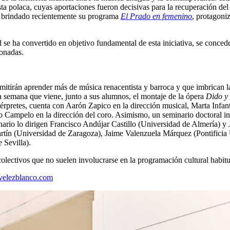
a polaca, cuyas aportaciones fueron decisivas para la recuperación del c
a brindado recientemente su programa
El Prado en femenino
, protagoni
 se ha convertido en objetivo fundamental de esta iniciativa, se conced
ionadas.
itirán aprender más de música renacentista y barroca y que imbrican la
a semana que viene, junto a sus alumnos, el montaje de la ópera
Dido y
térpretes, cuenta con Aarón Zapico en la dirección musical, Marta Infan
o Campelo en la dirección del coro. Asimismo, un seminario doctoral int
inario lo dirigen Francisco Andújar Castillo (Universidad de Almería) 
Martín (Universidad de Zaragoza), Jaime Valenzuela Márquez (Pontifici
 Sevilla).
colectivos que no suelen involucrarse en la programación cultural habitu
velezblanco.com