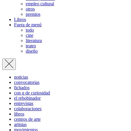
empleo cultural
otros
premios
Libros
Fuera de menú
todo
cine
literatura
teatro
diseño
noticias
convocatorias
fichados
con q de curiosidad
el rebobinador
entrevistas
colaboraciones
libros
centros de arte
artistas
movimientos