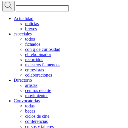
Actualidad
noticias
breves
especiales
todos
fichados
con q de curiosidad
el rebobinador
recorridos
maestros flamencos
entrevistas
colaboraciones
Directorio
artistas
centros de arte
movimientos
Convocatorias
todas
becas
ciclos de cine
conferencias
cursos y talleres