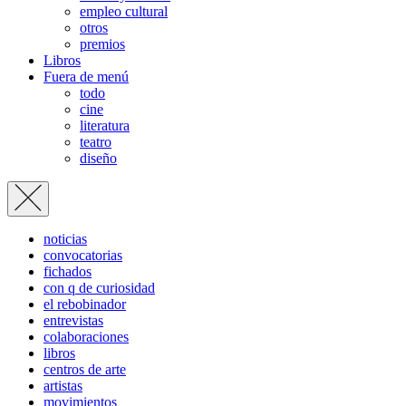
empleo cultural
otros
premios
Libros
Fuera de menú
todo
cine
literatura
teatro
diseño
noticias
convocatorias
fichados
con q de curiosidad
el rebobinador
entrevistas
colaboraciones
libros
centros de arte
artistas
movimientos