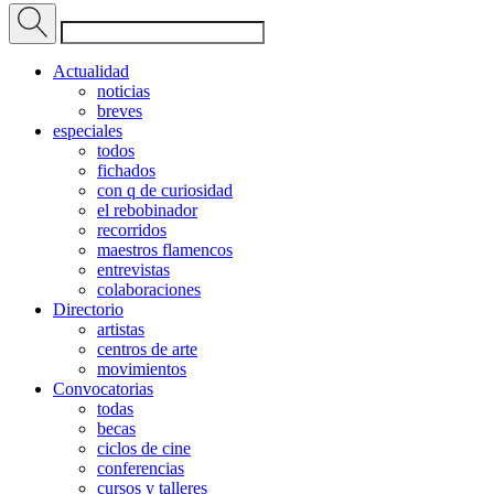
Actualidad
noticias
breves
especiales
todos
fichados
con q de curiosidad
el rebobinador
recorridos
maestros flamencos
entrevistas
colaboraciones
Directorio
artistas
centros de arte
movimientos
Convocatorias
todas
becas
ciclos de cine
conferencias
cursos y talleres