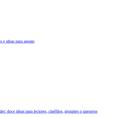
s e ideas para agosto
r: doce ideas para lectores, cinéfilos, groupies o queseros