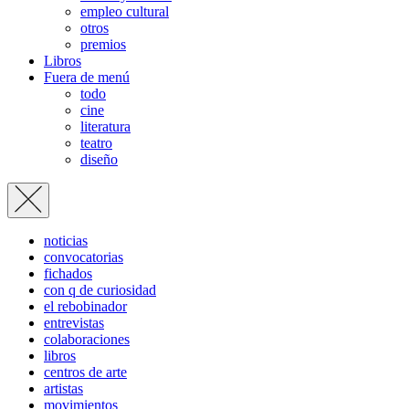
empleo cultural
otros
premios
Libros
Fuera de menú
todo
cine
literatura
teatro
diseño
noticias
convocatorias
fichados
con q de curiosidad
el rebobinador
entrevistas
colaboraciones
libros
centros de arte
artistas
movimientos