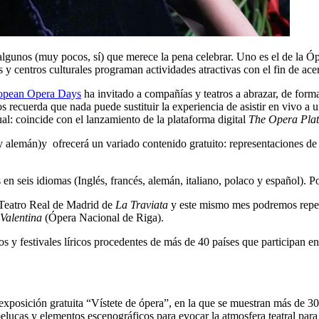
 algunos (muy pocos, sí) que merece la pena celebrar. Uno es el de la Ó
y centros culturales programan actividades atractivas con el fin de ace
opean Opera Days
ha invitado a compañías y teatros a abrazar, de forma
s recuerda que nada puede sustituir la experiencia de asistir en vivo a
al: coincide con el lanzamiento de la plataforma digital
The Opera Pla
 y alemán)y ofrecerá un variado contenido gratuito: representaciones de 
en seis idiomas (Inglés, francés, alemán, italiano, polaco y español). P
 Teatro Real de Madrid de
La Traviata
y este mismo mes podremos repet
Valentina
(Ópera Nacional de Riga).
ros y festivales líricos procedentes de más de 40 países que participan 
exposición gratuita “Vístete de ópera”, en la que se muestran más de 30
elucas y elementos escenográficos para evocar la atmosfera teatral para