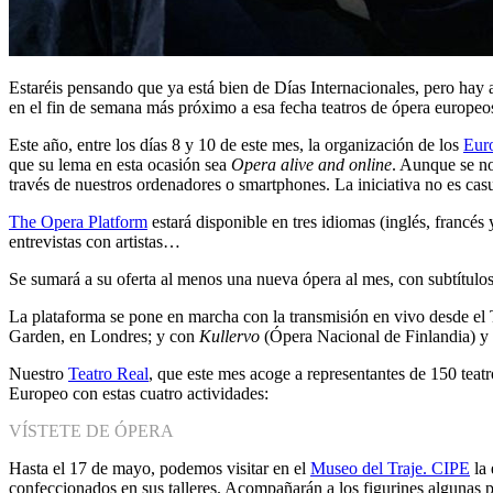
Estaréis pensando que ya está bien de Días Internacionales, pero hay
en el fin de semana más próximo a esa fecha teatros de ópera europeos 
Este año, entre los días 8 y 10 de este mes, la organización de los
Eur
que su lema en esta ocasión sea
Opera alive and online
. Aunque se no
través de nuestros ordenadores o smartphones. La iniciativa no es casu
The Opera Platform
estará disponible en tres idiomas (inglés, francés
entrevistas con artistas…
Se sumará a su oferta al menos una nueva ópera al mes, con subtítulos 
La plataforma se pone en marcha con la transmisión en vivo desde el
Garden, en Londres; y con
Kullervo
(Ópera Nacional de Finlandia) y
Nuestro
Teatro Real
, que este mes acoge a representantes de 150 teat
Europeo con estas cuatro actividades:
VÍSTETE DE ÓPERA
Hasta el 17 de mayo, podemos visitar en el
Museo del Traje. CIPE
la 
confeccionados en sus talleres. Acompañarán a los figurines algunas p