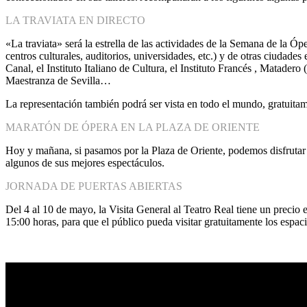
LA TRAVIATA EN DIRECTO
«La traviata» será la estrella de las actividades de la Semana de la Ó
centros culturales, auditorios, universidades, etc.) y de otras ciuda
Canal, el Instituto Italiano de Cultura, el Instituto Francés , Matader
Maestranza de Sevilla…
La representación también podrá ser vista en todo el mundo, gratuitam
MARATÓN DE ÓPERA EN LA PLAZA DE ORIENTE
Hoy y mañana, si pasamos por la Plaza de Oriente, podemos disfrutar 
algunos de sus mejores espectáculos.
JORNADA DE PUERTAS ABIERTAS
Del 4 al 10 de mayo, la Visita General al Teatro Real tiene un precio e
15:00 horas, para que el público pueda visitar gratuitamente los espa