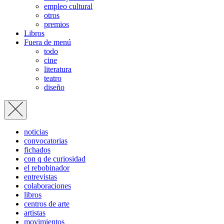
empleo cultural
otros
premios
Libros
Fuera de menú
todo
cine
literatura
teatro
diseño
noticias
convocatorias
fichados
con q de curiosidad
el rebobinador
entrevistas
colaboraciones
libros
centros de arte
artistas
movimientos