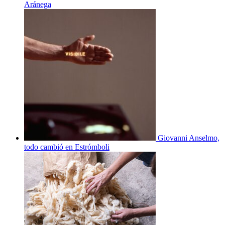
Aránega
Giovanni Anselmo,
todo cambió en Estrómboli