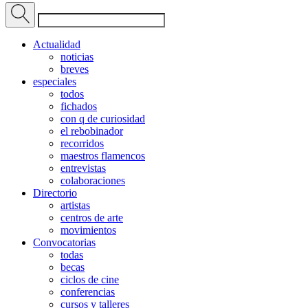
Actualidad
noticias
breves
especiales
todos
fichados
con q de curiosidad
el rebobinador
recorridos
maestros flamencos
entrevistas
colaboraciones
Directorio
artistas
centros de arte
movimientos
Convocatorias
todas
becas
ciclos de cine
conferencias
cursos y talleres