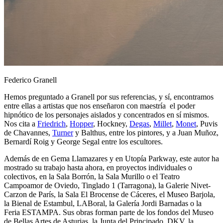
Federico Granell
Hemos preguntado a Granell por sus referencias, y sí, encontramos
entre ellas a artistas que nos enseñaron con maestría el poder
hipnótico de los personajes aislados y concentrados en sí mismos.
Nos cita a
Friedrich
,
Hopper
, Hockney,
Degas
,
Millet
,
Monet
, Puvis
de Chavannes,
Turner
y Balthus, entre los pintores, y a Juan Muñoz,
Bernardí Roig y George Segal entre los escultores.
Además de en Gema Llamazares y en Utopía Parkway, este autor ha
mostrado su trabajo hasta ahora, en proyectos individuales o
colectivos, en la Sala Borrón, la Sala Murillo o el Teatro
Campoamor de Oviedo, Tinglado 1 (Tarragona), la Galerie Nivet-
Carzon de París, la Sala El Brocense de Cáceres, el Museo Barjola,
la Bienal de Estambul, LABoral, la Galería Jordi Barnadas o la
Feria ESTAMPA. Sus obras forman parte de los fondos del Museo
de Bellas Artes de Asturias, la Junta del Principado, DKV, la