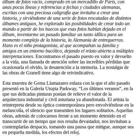
álbum de fotos vacío, comprado en un mercadillo de París, con
unas pocas líneas y referencias a fechas y ciudades alemanas,
escritas con una preciosa caligrafía que invitaba a crear una
historia, y sirviéndome de una serie de fotos rescatadas de distintos
álbumes antiguos, he explorado las posibilidades de crear todo un
mundo a partir de los huecos que esas fotos habían dejado en el
álbum, inventarme un pasado familiar un tanto idílico para un
momento complejo de la historia, la Alemania de entreguerras.
Hans es el niño protagonista, al que acompañan su familia y
amigos en un entorno bucólico, dejando el relato abierto a múltiples
interpretaciones
. Encontramos el pasado puesto en valor y devuelto
a la vida, una llamada de atención sobre las increíbles pérdidas que
ocasionaría el olvido, la desatención a la memoria. La nostalgia de
las obras de Granell tiene algo de reivindicativo.
Esta muestra de Gema Llamazares enlaza con la que el año pasado
presentó en la Galería Utopia Parkway, “Los últimos veranos”, en la
que sus delicadas pinturas ponían de relieve el valor de la
arquitectura industrial y civil asturiana ya abandonada. El artista la
reinterpreta desde su óptica contemporánea pero envolviéndose en la
melancolía, el silencio que transmiten los lugares solitarios. Aquellas
obras, además de colocarnos frente a un momento detenido en el
transcurrir de un tiempo que nos resulta devastador, nos invitaban a
contemplarlas despacio, tomando una pausa que mitigue, aunque sea
en pequeña medida, los efectos del reloj.