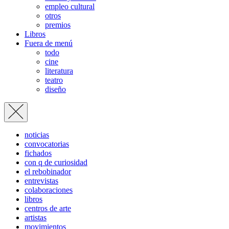
empleo cultural
otros
premios
Libros
Fuera de menú
todo
cine
literatura
teatro
diseño
noticias
convocatorias
fichados
con q de curiosidad
el rebobinador
entrevistas
colaboraciones
libros
centros de arte
artistas
movimientos