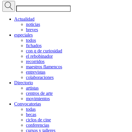
Actualidad
noticias
breves
especiales
todos
fichados
con q de curiosidad
el rebobinador
recorridos
maestros flamencos
entrevistas
colaboraciones
Directorio
artistas
centros de arte
movimientos
Convocatorias
todas
becas
ciclos de cine
conferencias
cursos y talleres