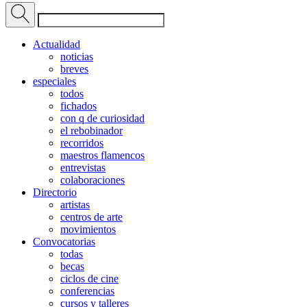
Actualidad
noticias
breves
especiales
todos
fichados
con q de curiosidad
el rebobinador
recorridos
maestros flamencos
entrevistas
colaboraciones
Directorio
artistas
centros de arte
movimientos
Convocatorias
todas
becas
ciclos de cine
conferencias
cursos y talleres