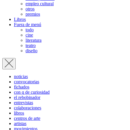
empleo cultural
otros
premios
Libros
Fuera de menú
todo
cine
literatura
teatro
diseño
noticias
convocatorias
fichados
con q de curiosidad
el rebobinador
entrevistas
colaboraciones
libros
centros de arte
artistas
movimientos