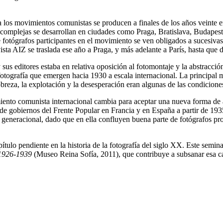
a los movimientos comunistas se producen a finales de los años veinte e
omplejas se desarrollan en ciudades como Praga, Bratislava, Budapes
fotógrafos participantes en el movimiento se ven obligados a sucesivas 
ista AIZ se traslada ese año a Praga, y más adelante a París, hasta que 
us editores estaba en relativa oposición al fotomontaje y la abstracción
tografía que emergen hacia 1930 a escala internacional. La principal mi
obreza, la explotación y la desesperación eran algunas de las condiciones
vimiento comunista internacional cambia para aceptar una nueva forma de
de gobiernos del Frente Popular en Francia y en España a partir de 1935
o y generacional, dado que en ella confluyen buena parte de fotógrafos
ítulo pendiente en la historia de la fotografía del siglo XX. Este semin
 1926-1939
(Museo Reina Sofía, 2011), que contribuye a subsanar esa ca