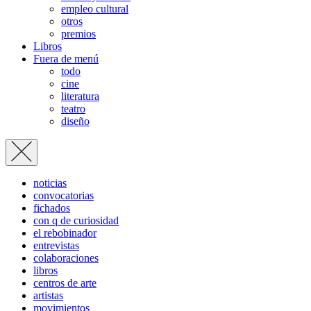
empleo cultural
otros
premios
Libros
Fuera de menú
todo
cine
literatura
teatro
diseño
noticias
convocatorias
fichados
con q de curiosidad
el rebobinador
entrevistas
colaboraciones
libros
centros de arte
artistas
movimientos