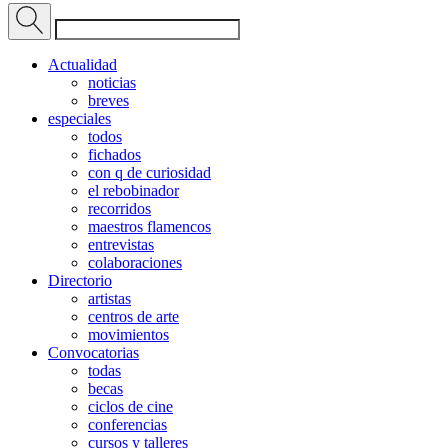
Actualidad
noticias
breves
especiales
todos
fichados
con q de curiosidad
el rebobinador
recorridos
maestros flamencos
entrevistas
colaboraciones
Directorio
artistas
centros de arte
movimientos
Convocatorias
todas
becas
ciclos de cine
conferencias
cursos y talleres