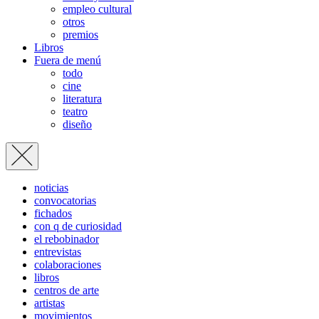
empleo cultural
otros
premios
Libros
Fuera de menú
todo
cine
literatura
teatro
diseño
noticias
convocatorias
fichados
con q de curiosidad
el rebobinador
entrevistas
colaboraciones
libros
centros de arte
artistas
movimientos