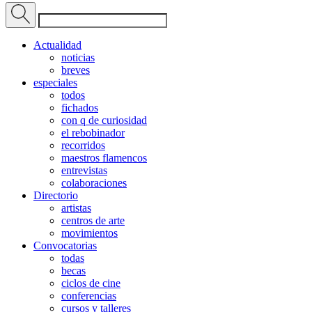
Actualidad
noticias
breves
especiales
todos
fichados
con q de curiosidad
el rebobinador
recorridos
maestros flamencos
entrevistas
colaboraciones
Directorio
artistas
centros de arte
movimientos
Convocatorias
todas
becas
ciclos de cine
conferencias
cursos y talleres