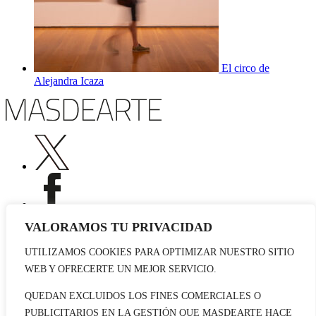
El circo de
Alejandra Icaza
VALORAMOS TU PRIVACIDAD
UTILIZAMOS COOKIES PARA OPTIMIZAR NUESTRO SITIO
Publicidad
WEB Y OFRECERTE UN MEJOR SERVICIO.
Staff
Contacto
QUEDAN EXCLUIDOS LOS FINES COMERCIALES O
PUBLICITARIOS EN LA GESTIÓN QUE MASDEARTE HACE
© 2026 masdearte. Información de exposiciones, museos y artistas