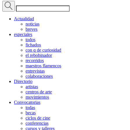
Actualidad
noticias
breves
especiales
todos
fichados
con q de curiosidad
el rebobinador
recorridos
maestros flamencos
entrevistas
colaboraciones
Directorio
artistas
centros de arte
movimientos
Convocatorias
todas
becas
ciclos de cine
conferencias
cursos y talleres