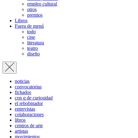
empleo cultural
otros
premios
Libros
Fuera de menú
todo
cine
literatura
teatro
diseño
noticias
convocatorias
fichados
con q de curiosidad
el rebobinador
entrevistas
colaboraciones
libros
centros de arte
artistas
movimientos