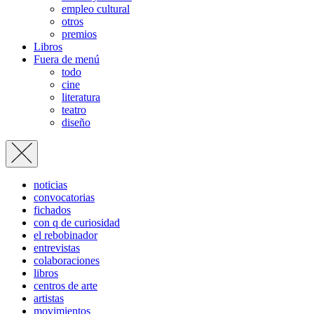
empleo cultural
otros
premios
Libros
Fuera de menú
todo
cine
literatura
teatro
diseño
noticias
convocatorias
fichados
con q de curiosidad
el rebobinador
entrevistas
colaboraciones
libros
centros de arte
artistas
movimientos