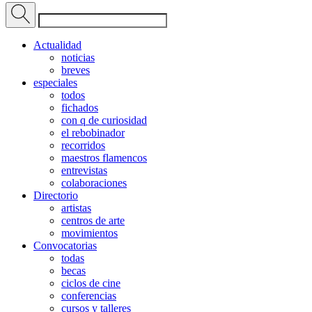
Actualidad
noticias
breves
especiales
todos
fichados
con q de curiosidad
el rebobinador
recorridos
maestros flamencos
entrevistas
colaboraciones
Directorio
artistas
centros de arte
movimientos
Convocatorias
todas
becas
ciclos de cine
conferencias
cursos y talleres