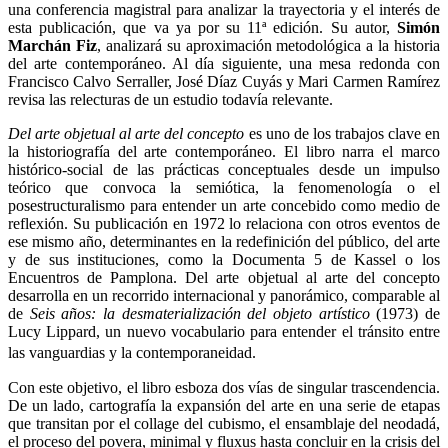
una conferencia magistral para analizar la trayectoria y el interés de
esta publicación, que va ya por su 11ª edición. Su autor,
Simón
Marchán Fiz
, analizará su aproximación metodológica a la historia
del arte contemporáneo. Al día siguiente, una mesa redonda con
Francisco Calvo Serraller, José Díaz Cuyás y Mari Carmen Ramírez
revisa las relecturas de un estudio todavía relevante.
Del arte objetual al arte del concepto
es uno de los trabajos clave en
la historiografía del arte contemporáneo. El libro narra el marco
histórico-social de las prácticas conceptuales desde un impulso
teórico que convoca la semiótica, la fenomenología o el
posestructuralismo para entender un arte concebido como medio de
reflexión. Su publicación en 1972 lo relaciona con otros eventos de
ese mismo año, determinantes en la redefinición del público, del arte
y de sus instituciones, como la Documenta 5 de Kassel o los
Encuentros de Pamplona. Del arte objetual al arte del concepto
desarrolla en un recorrido internacional y panorámico, comparable al
de
Seis años: la desmaterialización del objeto artístico
(1973) de
Lucy Lippard, un nuevo vocabulario para entender el tránsito entre
las vanguardias y la contemporaneidad.
Con este objetivo, el libro esboza dos vías de singular trascendencia.
De un lado, cartografía la expansión del arte en una serie de etapas
que transitan por el collage del cubismo, el ensamblaje del neodadá,
el proceso del povera, minimal y fluxus hasta concluir en la crisis del