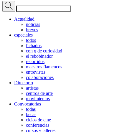
Actualidad
noticias
breves
especiales
todos
fichados
con q de curiosidad
el rebobinador
recorridos
maestros flamencos
entrevistas
colaboraciones
Directorio
artistas
centros de arte
movimientos
Convocatorias
todas
becas
ciclos de cine
conferencias
cursos y talleres