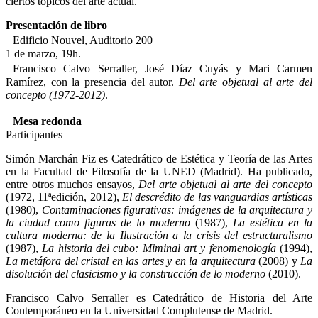
ciertos tópicos del arte actual.
Presentación de libro
Edificio Nouvel, Auditorio 200
1 de marzo, 19h.
Francisco Calvo Serraller, José Díaz Cuyás y Mari Carmen
Ramírez, con la presencia del autor.
Del arte objetual al arte del
concepto (1972-2012)
.
Mesa redonda
Participantes
Simón Marchán Fiz es Catedrático de Estética y Teoría de las Artes
en la Facultad de Filosofía de la UNED (Madrid). Ha publicado,
entre otros muchos ensayos,
Del arte objetual al arte del concepto
(1972, 11ªedición, 2012),
El descrédito de las vanguardias artísticas
(1980),
Contaminaciones figurativas: imágenes de la arquitectura y
la ciudad como figuras de lo moderno
(1987),
La estética en la
cultura moderna: de la Ilustración a la crisis del estructuralismo
(1987),
La historia del cubo: Miminal art y fenomenología
(1994),
La metáfora del cristal en las artes y en la arquitectura
(2008) y
La
disolución del clasicismo y la construcción de lo moderno
(2010).
Francisco Calvo Serraller es Catedrático de Historia del Arte
Contemporáneo en la Universidad Complutense de Madrid.