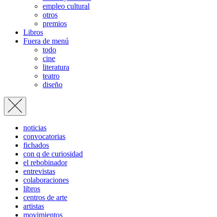
empleo cultural
otros
premios
Libros
Fuera de menú
todo
cine
literatura
teatro
diseño
noticias
convocatorias
fichados
con q de curiosidad
el rebobinador
entrevistas
colaboraciones
libros
centros de arte
artistas
movimientos