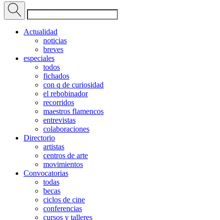
Actualidad
noticias
breves
especiales
todos
fichados
con q de curiosidad
el rebobinador
recorridos
maestros flamencos
entrevistas
colaboraciones
Directorio
artistas
centros de arte
movimientos
Convocatorias
todas
becas
ciclos de cine
conferencias
cursos y talleres