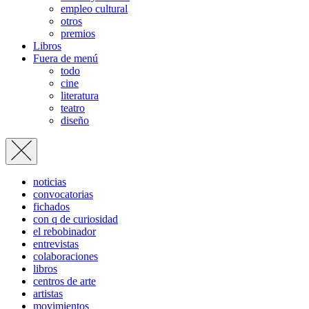
empleo cultural
otros
premios
Libros
Fuera de menú
todo
cine
literatura
teatro
diseño
noticias
convocatorias
fichados
con q de curiosidad
el rebobinador
entrevistas
colaboraciones
libros
centros de arte
artistas
movimientos