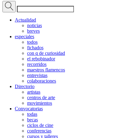
Actualidad
noticias
breves
especiales
todos
fichados
con q de curiosidad
el rebobinador
recorridos
maestros flamencos
entrevistas
colaboraciones
Directorio
artistas
centros de arte
movimientos
Convocatorias
todas
becas
ciclos de cine
conferencias
cursos y talleres