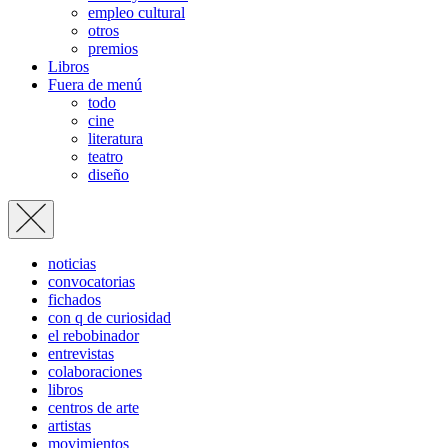
empleo cultural
otros
premios
Libros
Fuera de menú
todo
cine
literatura
teatro
diseño
noticias
convocatorias
fichados
con q de curiosidad
el rebobinador
entrevistas
colaboraciones
libros
centros de arte
artistas
movimientos