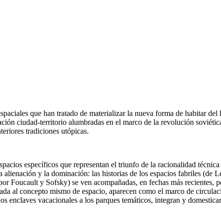
aciales que han tratado de materializar la nueva forma de habitar del
ación ciudad-territorio alumbradas en el marco de la revolución soviétic
teriores tradiciones utópicas.
acios específicos que representan el triunfo de la racionalidad técnic
la alienación y la dominación: las historias de los espacios fabriles (d
e por Foucault y Sofsky) se ven acompañadas, en fechas más recientes, 
ligada al concepto mismo de espacio, aparecen como el marco de circula
los enclaves vacacionales a los parques temáticos, integran y domestican 