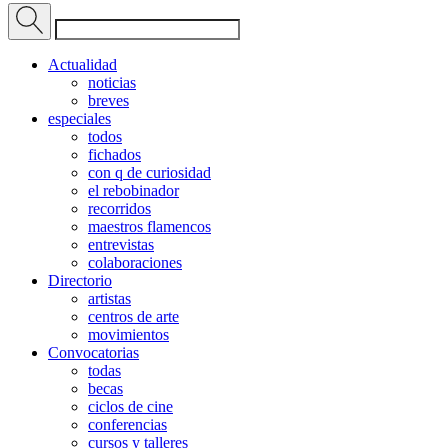
Actualidad
noticias
breves
especiales
todos
fichados
con q de curiosidad
el rebobinador
recorridos
maestros flamencos
entrevistas
colaboraciones
Directorio
artistas
centros de arte
movimientos
Convocatorias
todas
becas
ciclos de cine
conferencias
cursos y talleres