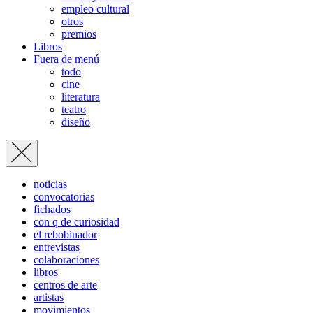
empleo cultural
otros
premios
Libros
Fuera de menú
todo
cine
literatura
teatro
diseño
noticias
convocatorias
fichados
con q de curiosidad
el rebobinador
entrevistas
colaboraciones
libros
centros de arte
artistas
movimientos